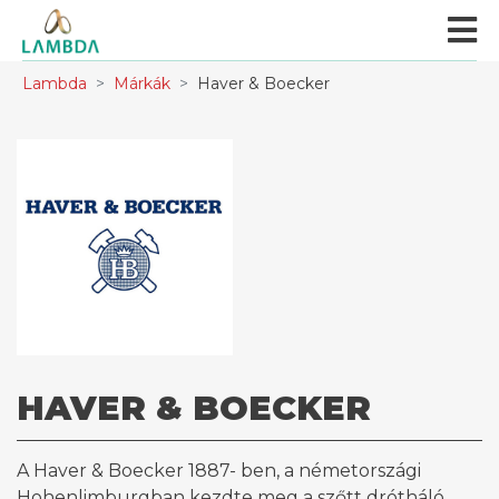
Lambda
Márkák
Haver & Boecker
HAVER & BOECKER
A Haver & Boecker 1887- ben, a németországi
Hohenlimburgban kezdte meg a szőtt drótháló