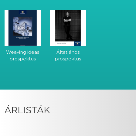
Weaving ideas
Áltatlános
prospektus
prospektus
ÁRLISTÁK