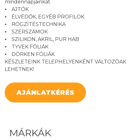
mindennapjainkat.
⦁ AJTÓK
⦁ ÉLVÉDŐK, EGYÉB PROFILOK
⦁ RÖGZÍTÉSTECHNIKA
⦁ SZERSZÁMOK
⦁ SZILIKON, AKRIL, PUR HAB
⦁ TYVEK FÓLIÁK
⦁ DÖRKEN FÓLIÁK
KÉSZLETEINK TELEPHELYENKÉNT VÁLTOZÓAK
LEHETNEK!
AJÁNLATKÉRÉS
MÁRKÁK