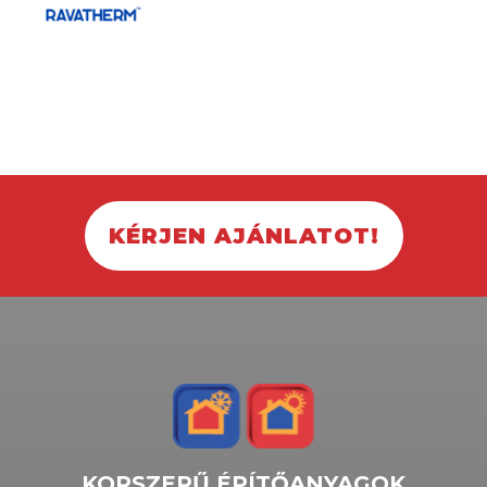
KÉRJEN AJÁNLATOT!
KORSZERŰ ÉPÍTŐANYAGOK