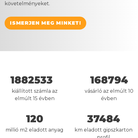
követelményeket.
ISMERJEN MEG MINKET!
1882533
168794
kiállított számla az
vásárló az elmúlt 10
elmúlt 15 évben
évben
120
37484
millió m2 eladott anyag
km eladott gipszkarton
profil