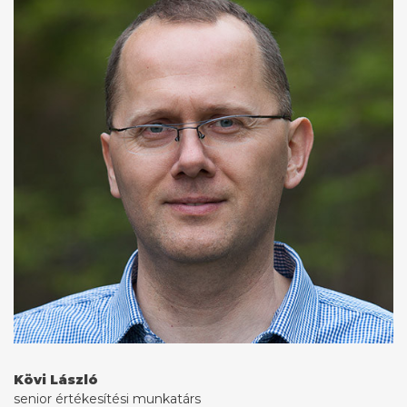
Kövi László
senior értékesítési munkatárs