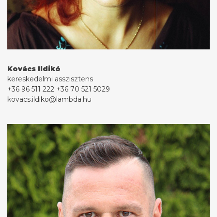
Kovács Ildikó
kereskedelmi asszisztens
+36 96 511 222
+36 70 521 5029
kovacs.ildiko@lambda.hu