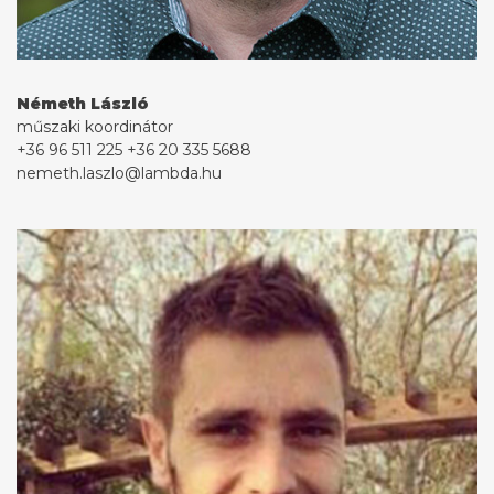
Németh László
műszaki koordinátor
+36 96 511 225
+36 20 335 5688
nemeth.laszlo@lambda.hu