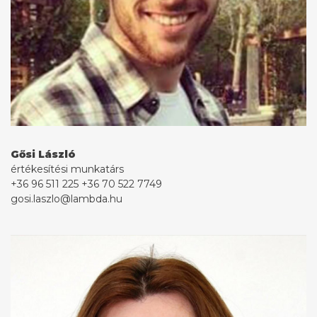
Gősi László
értékesítési munkatárs
+36 96 511 225
+36 70 522 7749
gosi.laszlo@lambda.hu