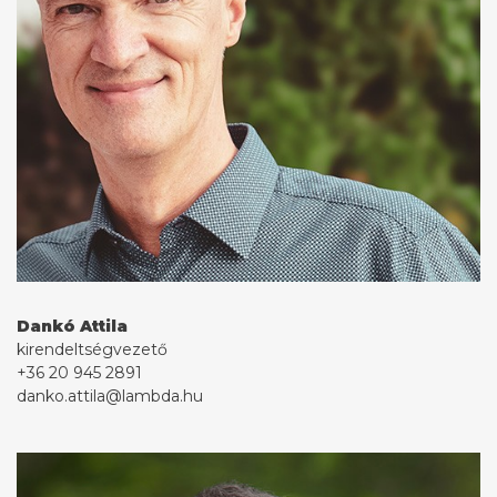
Dankó Attila
kirendeltségvezető
+36 20 945 2891
danko.attila@lambda.hu