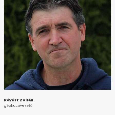
Révész Zoltán
gépkocsivezető