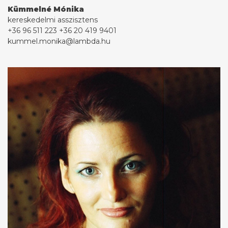
Kümmelné Mónika
kereskedelmi asszisztens
+36 96 511 223
+36 20 419 9401
kummel.monika@lambda.hu