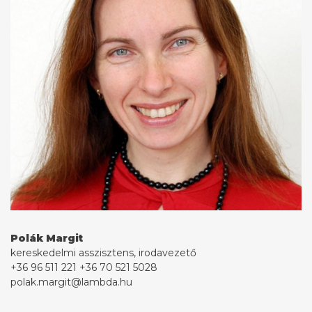
Polák Margit
kereskedelmi asszisztens, irodavezető
+36 96 511 221
+36 70 521 5028
polak.margit@lambda.hu