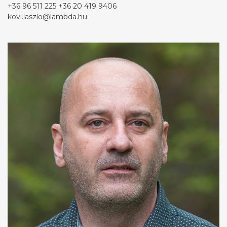
+36 96 511 225
+36 20 419 9406
kovi.laszlo@lambda.hu