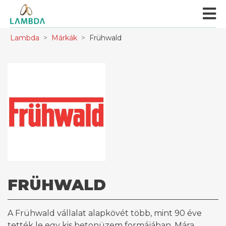
Lambda
Márkák
Frühwald
FRÜHWALD
A Frühwald vállalat alapkövét több, mint 90 éve
tették le egy kis betonüzem formájában. Mára