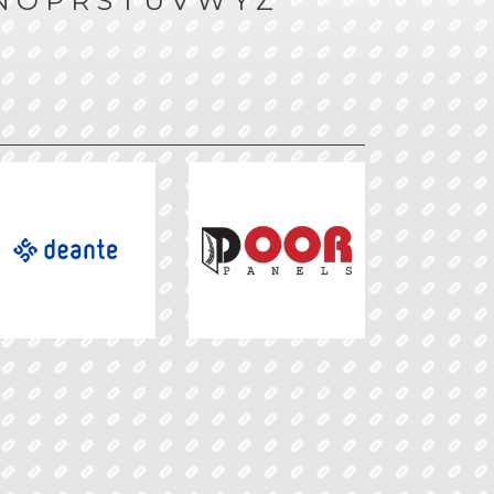
N
O
P
R
S
T
U
V
W
Y
Z