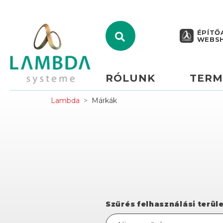
ÉPÍTŐ
WEBS
RÓLUNK
TERM
Lambda
Márkák
Szűrés felhasználási terüle