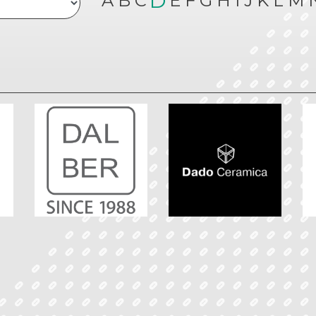
D
A
B
C
E
F
G
H
I
J
K
L
M