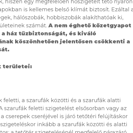
k, hiszen egy megfelelően hőszigetelt tető nyáron
apokban is kellemes belső klímát biztosít. Ezáltal 
gek, hálószobák, hobbiszobák alakíthatóak ki,
rületeinek számát.
A nem éghető kőzetgyapot
 a ház tűzbiztonságát, és kiváló
ának köszönhetően jelentősen csökkenti a
át.
 területei:
feletti, a szarufák közötti és a szarufák alatti
A szarufák feletti szigetelést elsősorban vagy az
cserepek cseréjével is járó tetőtéri felújításkor
zigeteléskor inkább a szarufák közötti és alatti
tos: a tetőtér szigetelésénél megfelelő párazáró