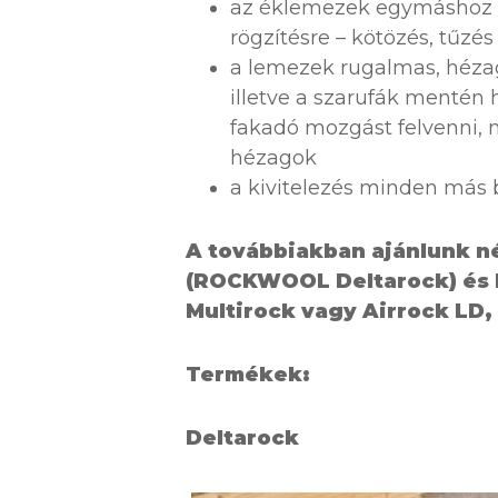
az éklemezek egymáshoz és
rögzítésre – kötözés, tűzés
a lemezek rugalmas, héza
illetve a szarufák mentén
fakadó mozgást felvenni, 
hézagok
a kivitelezés minden más
A továbbiakban ajánlunk n
(ROCKWOOL Deltarock) és 
Multirock vagy Airrock LD,
Termékek:
Deltarock