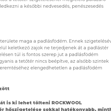
ledkezni a későbbi nedvesedés, penészesedés
 területe maga a padlásfödém. Ennek szigetelésé
lül keletkező zajok ne terjedjenek át a padlástér
elésen túl is fontos szerep jut a padlásfödém
anis a tetőtér nincs beépítve, az alsóbb szintek
teremtéséhez elengedhetetlen a padlásfödém
zött
át is ki lehet tölteni ROCKWOOL
tér hőszigetelése sokkal hatékonyabb, mint