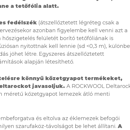
ne a tetőfólia alatt.
ges fedélszék
(átszellőztetett légréteg csak a
k tervezésekor azonban figyelembe kell venni azt a
hőszigetelés felületét borító tetőfóliának is
úziósan nyitottnak kell lennie (sd <0,3 m), különb
s jöhet létre. Egyszeres átszellőztetett
ámítások alapján létesíthető.
etelésre könnyű kőzetgyapot termékeket,
ltarockot javasoljuk.
A ROCKWOOL Deltaroc
 méretű kőzetgyapot lemezek átló menti
mbeforgatva és eltolva az éklemezek befogói
lyen szarufaköz-távolságot be lehet állítani.
A