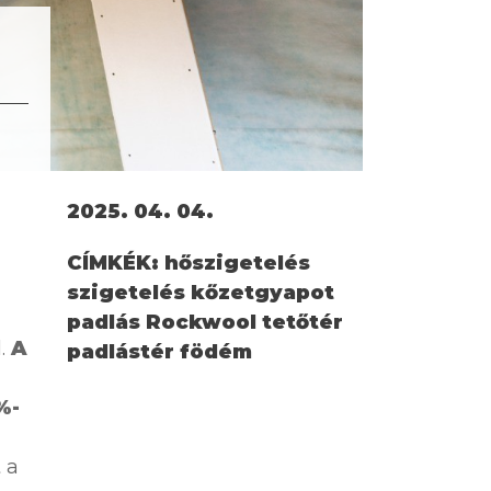
2025. 04. 04.
CÍMKÉK:
hőszigetelés
szigetelés kőzetgyapot
padlás Rockwool tetőtér
l.
A
padlástér födém
%-
 a