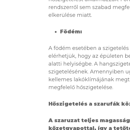
rendszerről sem szabad megfe
elkerülése miatt.
Födém:
A födém esetében a szigetelés
elérhetjük, hogy az épületen be
alatti helyiségbe. A hangsziget
szigetelésének. Amennyiben ugy
kellemes lakóklímájának meg
megfelelő hőszigetelése.
Hőszigetelés a szarufák kö
A szaruzat teljes magasság
kőzetgyapottal, így a tető