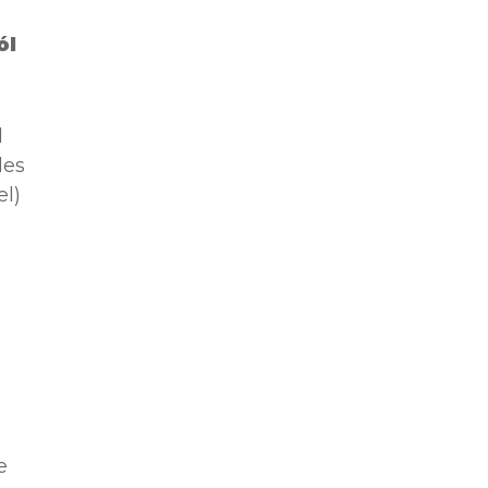
ól
l
les
el)
e