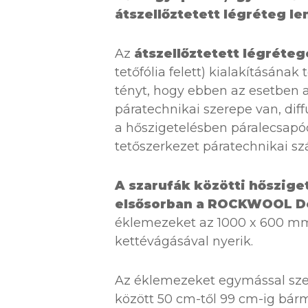
átszellőztetett légréteg len
Az
átszellőztetett légréte
tetőfólia felett) kialakításána
tényt, hogy ebben az esetben a 
páratechnikai szerepe van, diff
a hőszigetelésben páralecsapódá
tetőszerkezet páratechnikai sz
A szarufák közötti hőszig
elsősorban a ROCKWOOL De
éklemezeket az 1000 x 600 mm
kettévágásával nyerik.
Az éklemezeket egymással sze
között 50 cm-től 99 cm-ig bármi