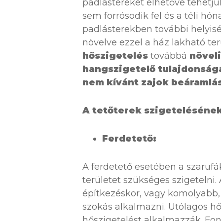
padlástereket élhetővé tehetjü
sem forrósodik fel és a téli hón
padlásterekben további helyisé
növelve ezzel a ház lakható te
hőszigetelés
továbbá
növeli
hangszigetelő tulajdonság
nem kívánt zajok beáramlás
A tetőterek szigetelésének
Ferdetető:
A ferdetető esetében a szarufák 
területet szükséges szigetelni. 
építkezéskor, vagy komolyabb, a 
szokás alkalmazni. Utólagos hős
hőszigetelést alkalmazzák. Fon