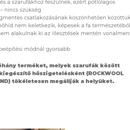
 a szarufákhoz feszülnek, ezért pótlólagos
 – nincs szükség
gmentes csatlakozásának köszönhetően közöttük
 hőhíd nem keletkezik, képesek a fa természetébő
nem alakulnak ki az illesztések mentén vonalmen
 beépítési módnál gyorsabb
éhány terméket, melyek szarufák között
kiegészítő hőszigetelésként (ROCKWOOL
 ND) tökéletesen megállják a helyüket.