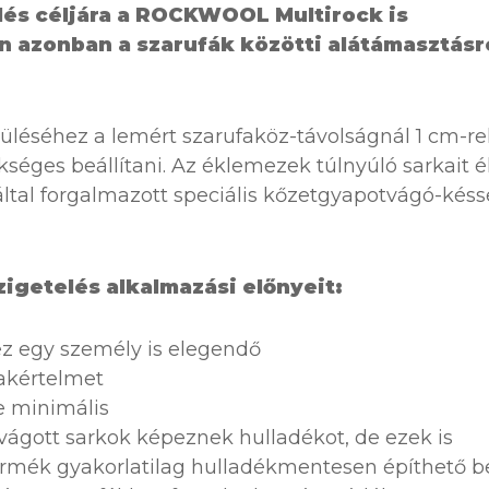
lés céljára a ROCKWOOL Multirock is
n azonban a szarufák közötti alátámasztásr
üléséhez a lemért szarufaköz-távolságnál 1 cm-re
éges beállítani. Az éklemezek túlnyúló sarkait é
tal forgalmazott speciális kőzetgyapotvágó-késs
zigetelés alkalmazási előnyeit:
z egy személy is elegendő
zakértelmet
e minimális
vágott sarkok képeznek hulladékot, de ezek is
termék gyakorlatilag hulladékmentesen építhető b