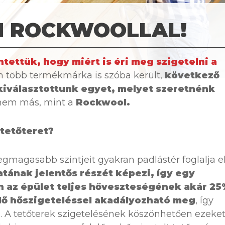
N ROCKWOOLLAL!
tettük, hogy miért is éri meg szigetelni a
n több termékmárka is szóba került,
következő
kiválasztottunk egyet, melyet szeretnénk
nem más, mint a
Rockwool.
 tetőteret?
gmagasabb szintjeit gyakran padlástér foglalja e
atának jelentős részét képezi, így egy
n az épület teljes hőveszteségének akár 25
lő hőszigeteléssel akadályozható meg
, így
. A tetőterek szigetelésének köszönhetően ezeket