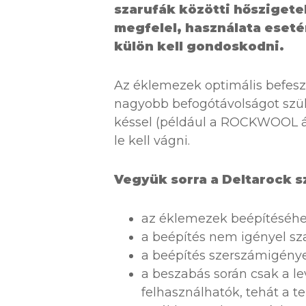
szarufák közötti hőszigete
megfelel, használata eseté
külön kell gondoskodni.
Az éklemezek optimális befesz
nagyobb befogótávolságot szüks
késsel (például a ROCKWOOL ál
le kell vágni.
Vegyük sorra a Deltarock s
az éklemezek beépítéséhe
a beépítés nem igényel s
a beépítés szerszámigény
a beszabás során csak a le
felhasználhatók, tehát a 