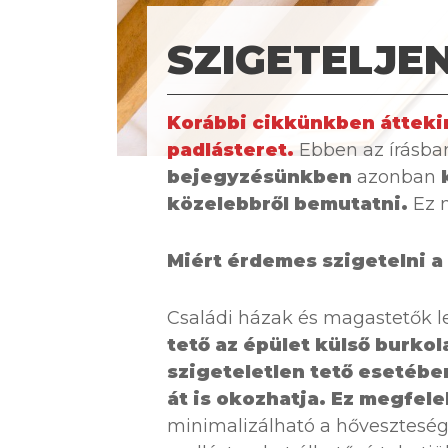
SZIGETELJE
Korábbi cikkünkben áttekin
padlásteret.
Ebben az írásba
bejegyzésünkben
azonban
közelebbről bemutatni.
Ez 
Miért érdemes szigetelni a
Családi házak és magastetők le
tető az épület külső burkol
szigeteletlen tető esetébe
át is okozhatja.
Ez megfele
minimalizálható a hőveszteség