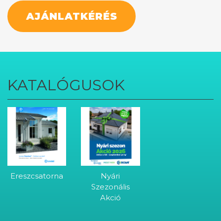
AJÁNLATKÉRÉS
KATALÓGUSOK
Ereszcsatorna
Nyári
Szezonális
Akció