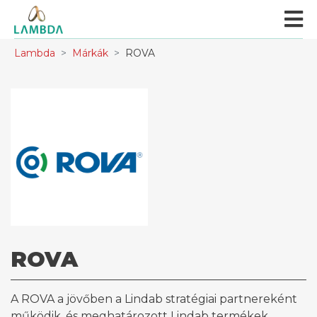
Lambda
Márkák
ROVA
ROVA
A ROVA a jövőben a Lindab stratégiai partnereként
működik, és meghatározott Lindab termékek