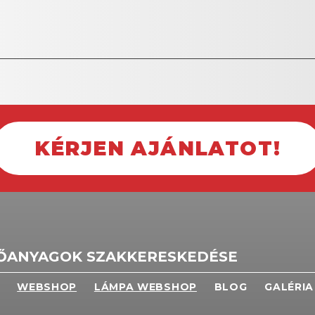
KÉRJEN AJÁNLATOT!
TŐANYAGOK SZAKKERESKEDÉSE
WEBSHOP
LÁMPA WEBSHOP
BLOG
GALÉRIA