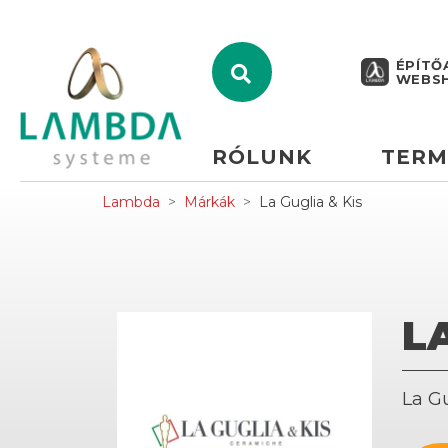
ÉPÍTŐ
WEBS
RÓLUNK
TERM
Lambda
Márkák
La Guglia & Kis
L
La Gu