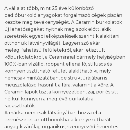
A vállalat több, mint 25 éve különböző
padlóburkoló anyagokat forgalmazó cégek piacán
kezdte meg tevékenységét. A Ceramin burkolatok
új lehetőségeket nyitnak meg azok előtt, akik
szeretnék egyedi elképzeléseik szerint kialakítani
otthonuk látványvilágát. Legyen szó akár
meleg, fahatású felületekről, akár letisztult
kőburkolatokról, a Ceraminnal bármely helyiségben
100%-ban vízálló, roppant ellenálló, stílusos és
könnyen tisztítható felület alakítható ki, mely
nemcsak mintázatában, de struktúrájában is
megszólalásig hasonlít a fára, valamint a kőre. A
Ceramin lapok tiszta környezetben, zaj, por és sitt
nélkül könnyen a meglévő burkolatra
ragaszthatók.
A márka nem csak látványában hozza el a
természetet az otthonokba: a környezetbarát
anyag kizárólag organikus, szennyeződésmentes