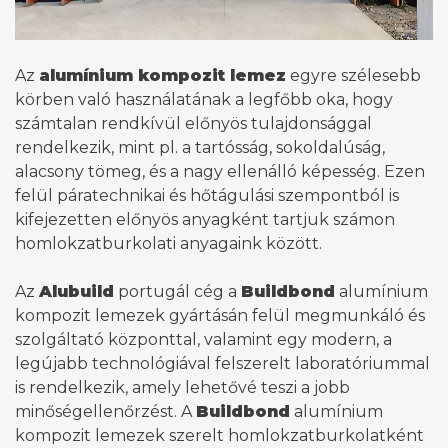
Az
alumínium kompozit lemez
egyre szélesebb
körben való használatának a legfőbb oka, hogy
számtalan rendkívül előnyös tulajdonsággal
rendelkezik, mint pl. a tartósság, sokoldalúság,
alacsony tömeg, és a nagy ellenálló képesség. Ezen
felül páratechnikai és hőtágulási szempontból is
kifejezetten előnyös anyagként tartjuk számon
homlokzatburkolati anyagaink között.
Az
Alubuild
portugál cég a
Buildbond
alumínium
kompozit lemezek gyártásán felül megmunkáló és
szolgáltató központtal, valamint egy modern, a
legújabb technológiával felszerelt laboratóriummal
is rendelkezik, amely lehetővé teszi a jobb
minőségellenőrzést. A
Buildbond
alumínium
kompozit lemezek szerelt homlokzatburkolatként