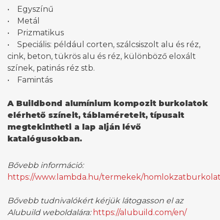
• Egyszínű
• Metál
• Prizmatikus
• Speciális: például corten, szálcsiszolt alu és réz,
cink, beton, tükrös alu és réz, különböző eloxált
színek, patinás réz stb.
• Famintás
A Buildbond alumínium kompozit burkolatok
elérhető színeit, táblaméreteit, típusait
megtekintheti a lap alján lévő
katalógusokban.
Bővebb információ:
https://www.lambda.hu/termekek/homlokzatburkola
Bővebb tudnivalókért kérjük látogasson el az
Alubuild weboldalára:
https://alubuild.com/en/