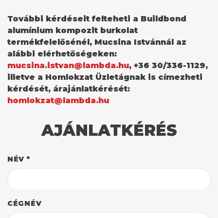
További kérdéseit felteheti a Buildbond
alumínium kompozit burkolat
termékfelelősénél, Mucsina Istvánnál az
alábbi elérhetőségeken:
mucsina.istvan@lambda.hu
, +36 30/336-1129,
illetve a Homlokzat Üzletágnak is címezheti
kérdését, árajánlatkérését:
homlokzat@lambda.hu
AJÁNLATKÉRÉS
NÉV *
CÉGNÉV