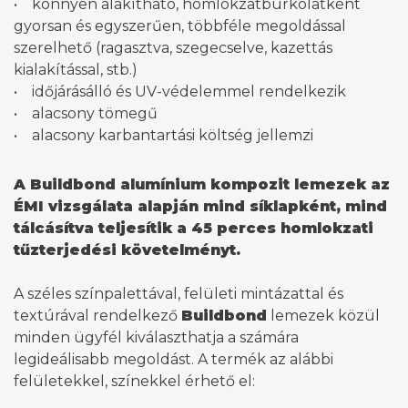
• könnyen alakítható, homlokzatburkolatként
gyorsan és egyszerűen, többféle megoldással
szerelhető (ragasztva, szegecselve, kazettás
kialakítással, stb.)
• időjárásálló és UV-védelemmel rendelkezik
• alacsony tömegű
• alacsony karbantartási költség jellemzi
A Buildbond alumínium kompozit lemezek az
ÉMI vizsgálata alapján mind síklapként, mind
tálcásítva teljesítik a 45 perces homlokzati
tűzterjedési követelményt.
A széles színpalettával, felületi mintázattal és
textúrával rendelkező
Buildbond
lemezek közül
minden ügyfél kiválaszthatja a számára
legideálisabb megoldást. A termék az alábbi
felületekkel, színekkel érhető el: