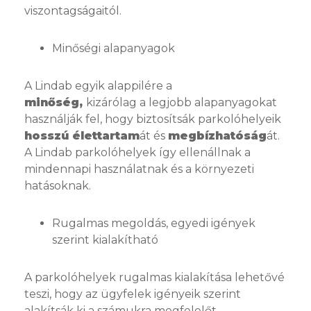
viszontagságaitól.
Minőségi alapanyagok
A Lindab egyik alappilére a
minőség,
kizárólag a legjobb alapanyagokat
használják fel, hogy biztosítsák parkolóhelyeik
hosszú élettartam
át és
megbízhatóság
át.
A Lindab parkolóhelyek így ellenállnak a
mindennapi használatnak és a környezeti
hatásoknak.
Rugalmas megoldás, egyedi igények
szerint kialakítható
A parkolóhelyek rugalmas kialakítása lehetővé
teszi, hogy az ügyfelek igényeik szerint
alakítsák ki a számukra megfelelőt.