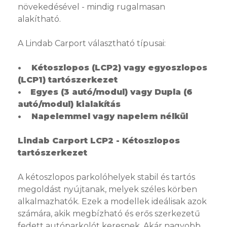
növekedésével - mindig rugalmasan
alakítható.
A Lindab Carport választható típusai:
• Kétoszlopos (LCP2) vagy egyoszlopos
(LCP1) tartószerkezet
•
Egyes (3 autó/modul) vagy Dupla (6
autó/modul) kialakítás
• Napelemmel vagy napelem nélkül
Lindab Carport LCP2 - Kétoszlopos
tartószerkezet
A kétoszlopos parkolóhelyek stabil és tartós
megoldást nyújtanak, melyek széles körben
alkalmazhatók. Ezek a modellek ideálisak azok
számára, akik megbízható és erős szerkezetű
fedett autóparkolót keresnek. Akár nagyobb