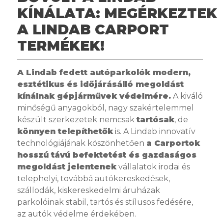
KÍNÁLATA: MEGÉRKEZTEK
A LINDAB CARPORT
TERMÉKEK!
A Lindab fedett autóparkolók modern,
esztétikus és időjárásálló megoldást
kínálnak gépjárművek védelmére.
A kiváló
minőségű anyagokból, nagy szakértelemmel
készült szerkezetek nemcsak
tartósak
, de
könnyen telepíthetők
is. A Lindab innovatív
technológiájának köszönhetően
a Carportok
hosszú távú befektetést és gazdaságos
megoldást jelentenek
vállalatok irodai és
telephelyi, továbbá autókereskedések,
szállodák, kiskereskedelmi áruházak
parkolóinak stabil, tartós és stílusos fedésére,
az autók védelme érdekében.