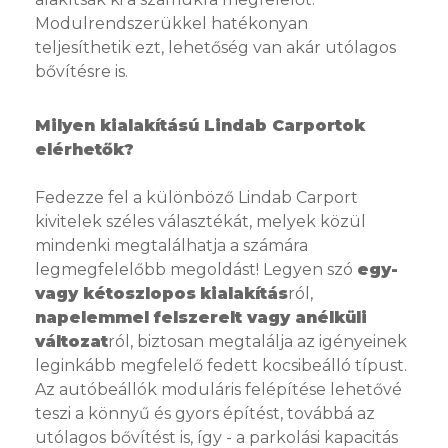
Modulrendszerükkel hatékonyan
teljesíthetik ezt, lehetőség van akár utólagos
bővítésre is.
Milyen kialakítású Lindab Carportok
elérhetők?
Fedezze fel a különböző Lindab Carport
kivitelek széles választékát, melyek közül
mindenki megtalálhatja a számára
legmegfelelőbb megoldást! Legyen szó
egy-
vagy kétoszlopos
kialakítás
ról,
napelemmel felszerelt vagy anélküli
változat
ról, biztosan megtalálja az igényeinek
leginkább megfelelő fedett kocsibeálló típust.
Az autóbeállók moduláris felépítése lehetővé
teszi a könnyű és gyors építést, továbbá az
utólagos bővítést is, így - a parkolási kapacitás