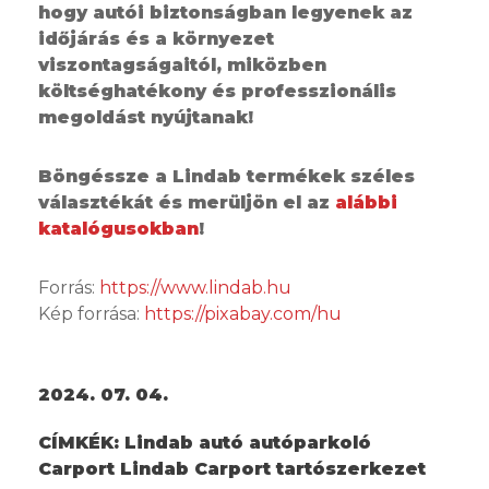
hogy autói biztonságban legyenek az
időjárás és a környezet
viszontagságaitól, miközben
költséghatékony és professzionális
megoldást nyújtanak!
Böngéssze a Lindab termékek széles
választékát és merüljön el az
alábbi
katalógusokban
!
Forrás:
https://www.lindab.hu
Kép forrása:
https://pixabay.com/hu
2024. 07. 04.
CÍMKÉK:
Lindab autó autóparkoló
Carport Lindab Carport tartószerkezet