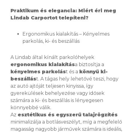
Praktikum és elegancia: Miért éri meg
Lindab Carportot telepíteni?
Ergonomikus kialakítás – Kényelmes
parkolás, ki- és beszállás
A Lindab által kínált parkolóhelyek
ergonomikus kialakítás
a biztosítja a
kényelmes parkolás
t és a
könnyű ki-
beszállás
t. A tágas hely lehetővé teszi, hogy
az autó ajtóját teljesen kinyissa, így
gyerekülések behelyezése vagy idősek
számára a ki- és beszállás is lényegesen
könnyebbé válik.
Az
esztétikus és egyszerű talajrögzítés
minimalizálja a botlásveszélyt, míg a megfelelő
magasság nagyobb járművek számára is ideális,