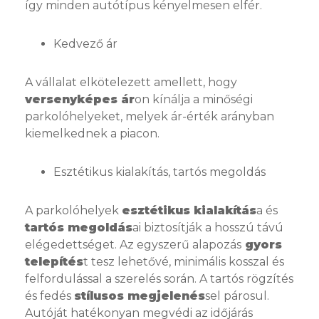
így minden autótípus kényelmesen elfér.
Kedvező ár
A vállalat elkötelezett amellett, hogy
versenyképes ár
on kínálja a minőségi
parkolóhelyeket, melyek ár-érték arányban
kiemelkednek a piacon.
Esztétikus kialakítás, tartós megoldás
A parkolóhelyek
esztétikus kialakítás
a és
tartós megoldás
ai biztosítják a hosszú távú
elégedettséget. Az egyszerű alapozás
gyors
telepítés
t tesz lehetővé, minimális kosszal és
felfordulással a szerelés során. A tartós rögzítés
és fedés
stílusos megjelenés
sel párosul.
Autóját hatékonyan megvédi az időjárás