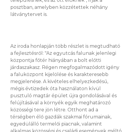
településnek, és az ott élőknek", írják a
posztban, amelyben közzétettek néhány
látványtervet is.
Az iroda honlapján több részlet is megtudható
a fejlesztésről: "Az egyutcás falunak jelenlegi
központja főtér hiányában a bolt előtti
járdaszakasz. Régen megfogalmazódott igény
a faluközpont kijelölése és karakteresebb
megjelenése. A kivételes elhelyezkedésű,
mégis évtizedek óta használaton kívül
pusztuló magtár épület újra gondolásával és
felújításával a környék egyik meghatározó
közösségi tere jön létre. Otthont ad a
térségben élő gazdák szakmai fórumainak,
egyedülálló termelői piacnak, valamint
alkalmas közösségi és családi események méltó