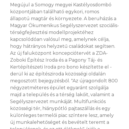
Megújul a Somogy megyei Kastélyosdombó
központjában található egykori, romos
állapotú magtár és környezete. A beruházás a
Magyar Ökumenikus Segélyszervezet szociális-
térségfejlesztési modellprojektéhez
kapcsolódóan valósul meg, amelynek célja,
hogy hátrányos helyzetű családokat segítsen.
Az új faluközpont koncepciótervét a ZDA-
Zoboki Építész Iroda és a Pagony Táj- és
Kertépítészeti Iroda pro bono készítette el -
derül ki az építésziroda közösségi oldalán
megosztott bejegyzésből. "Az újragondolt 800
négyzetméteres épület egyaránt szolgálja
majd a település és a térség lakóit, valamint a
Segélyszervezet munkáját. Multifunkciós
közösségi tér, hiánypótló pajtaszállás és egy
különleges termelői piac színtere lesz, amely
új munkalehetőséget és bevételt teremt a