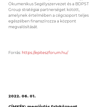
Ökumenikus Segélyszervezet és a BDPST
Group stratégiai partnerséget kötött,
amelynek értelmében a cégcsoport teljes
egészében finanszírozza a központ
megvalósítását.
Forrás:
https://epiteszforum.hu/
2022. 06. 01.
CÍMKÉK:
megújulás faluközpont