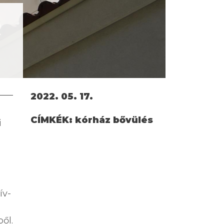
2022. 05. 17.
CÍMKÉK:
kórház bővülés
i
ív-
ből.