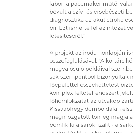
labor, a pacemaker műtő, vala
bővült a szív- és érsebészeti 
diagnosztika az akut stroke e
bír. Ezt ismerte fel az intézet 
létesítéséről."
A projekt az iroda honlapján is
összefoglalásával: "A kortárs 
megvalósuló példáival szemben 
sok szempontból bizonyultak m
főépülettel összeköttetést bizto
komplex feltételrendszert jelöl
főhomlokzatát az utcakép zárt
Kissvábhegy domboldalán elszó
megmozgatott tömeg magja a 
bomlik ki a sarokrizalit - a sar