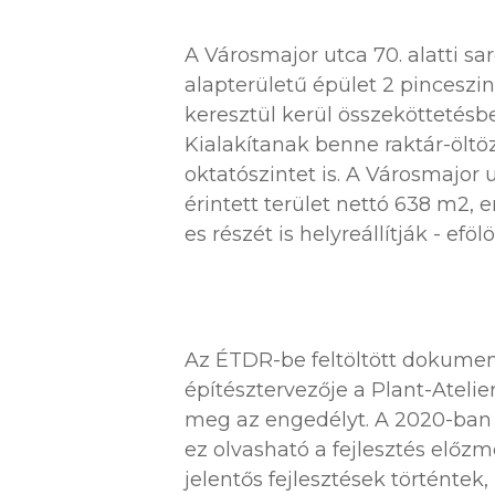
A Városmajor utca 70. alatti sa
alapterületű épület 2 pinceszi
keresztül kerül összeköttetésb
Kialakítanak benne raktár-öltö
oktatószintet is. A Városmajor 
érintett terület nettó 638 m2,
es részét is helyreállítják - eföl
Az ÉTDR-be feltöltött dokumen
építésztervezője a Plant-Atelie
meg az engedélyt. A 2020-ban 
ez olvasható a fejlesztés előzm
jelentős fejlesztések történtek,