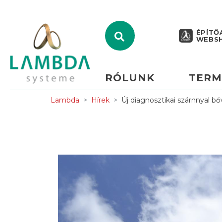
ÉPÍTŐ
WEBS
RÓLUNK
TERM
Lambda
Hírek
Új diagnosztikai szárnnyal bőv