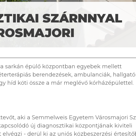
ZTIKAI SZÁRNNYAL
ROSMAJORI
ca sarkán épülő központban egyebek mellett
éterterápiás berendezések, ambulanciák, hallgató
gy híd köti össze a már meglévő kórházépülettel.
attevőt, aki a Semmelweis Egyetem Városmajori Sz
kapcsolódó új diagnosztikai központjának kiviteli
st elvégzi - derül ki az uniós közbeszerzési értesítő