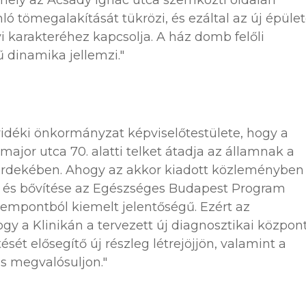
amely az Acsády Ignác utca szemközti oldalán
ó tömegalakítását tükrözi, és ezáltal az új épület
i karakteréhez kapcsolja. A ház domb felőli
 dinamika jellemzi."
vidéki önkormányzat képviselőtestülete, hogy a
major utca 70. alatti telket átadja az államnak a
e érdekében. Ahogy az akkor kiadott közleményben
se és bővítése az Egészséges Budapest Program
mpontból kiemelt jelentőségű. Ezért az
y a Klinikán a tervezett új diagnosztikai közpon
tését elősegítő új részleg létrejöjjön, valamint a
s megvalósuljon."