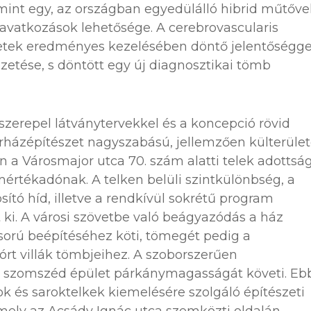
mint egy, az országban egyedülálló hibrid műtőve
beavatkozások lehetősége. A cerebrovascularis
setek eredményes kezelésében döntő jelentőségge
vezetése, s döntött egy új diagnosztikai tömb
 szerepel látványtervekkel és a koncepció rövid
kórházépítészet nagyszabású, jellemzően külterüle
a Városmajor utca 70. szám alatti telek adottsá
értékadónak. A telken belüli szintkülönbség, a
sító híd, illetve a rendkívül sokrétű program
t ki. A városi szövetbe való beágyazódás a ház
sorú beépítéséhez köti, tömegét pedig a
rt villák tömbjeihez. A szoborszerűen
szomszéd épület párkánymagasságát követi. Eb
kok és saroktelkek kiemelésére szolgáló építészeti