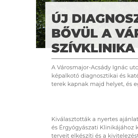
ÚJ DIAGNOS
BŐVÜL A VÁ
SZÍVKLINIKA
A Városmajor-Acsády Ignác ut
képalkotó diagnosztikai és kat
terek kapnak majd helyet, és e
Kiválasztották a nyertes ajánl
és Érgyógyászati Klinikájához 
terveit elkészíti és a kivitelezé