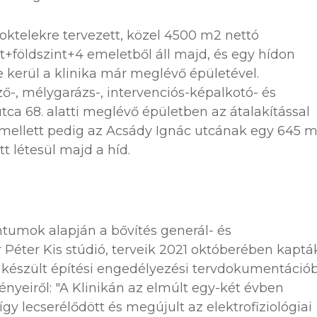
roktelekre tervezett, közel 4500 m2 nettó
nt+földszint+4 emeletből áll majd, és egy hídon
e kerül a klinika már meglévő épületével.
ző-, mélygarázs-, intervenciós-képalkotó- és
utca 68. alatti meglévő épületben az átalakítással
 emellett pedig az Acsády Ignác utcának egy 645 
ött létesül majd a híd.
tumok alapján a bővítés generál- és
r Péter Kis stúdió, terveik 2021 októberében kaptá
készült építési engedélyezési tervdokumentáció
ényeiről: "A Klinikán az elmúlt egy-két évben
 így lecserélődött és megújult az elektrofiziológiai