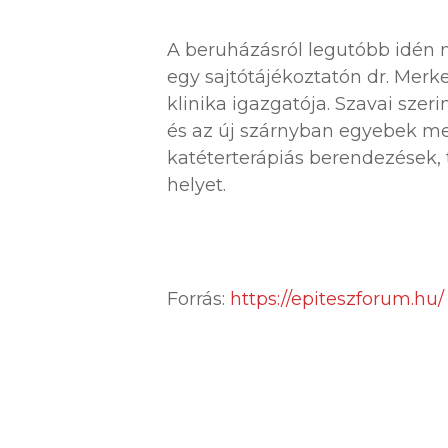
A beruházásról legutóbb idén m
egy sajtótájékoztatón dr. Mer
klinika igazgatója. Szavai sze
és az új szárnyban egyebek mel
katéterterápiás berendezések,
helyet.
Forrás:
https://epiteszforum.hu/