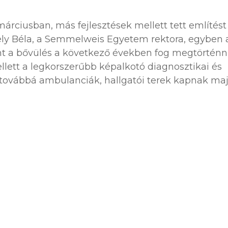
árciusban, más fejlesztések mellett tett említést
kely Béla, a Semmelweis Egyetem rektora, egyben 
rint a bővülés a következő években fog megtörténni
lett a legkorszerűbb képalkotó diagnosztikai és
 továbbá ambulanciák, hallgatói terek kapnak ma