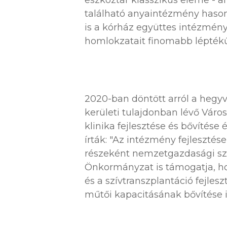
eszköztár klasszikus eleme - 
található anyaintézmény hasonl
is a kórház együttes intézmény
homlokzatait finomabb léptékű
2020-ban döntött arról a hegy
kerületi tulajdonban lévő Város
klinika fejlesztése és bővítés
írták: "Az intézmény fejleszté
részeként nemzetgazdasági sze
Önkormányzat is támogatja, hog
és a szívtranszplantáció fejlesz
műtői kapacitásának bővítése i