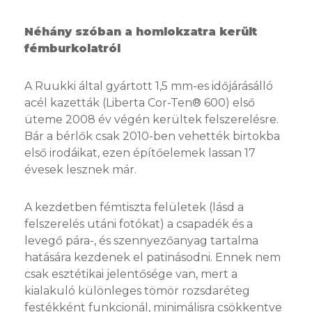
Néhány szóban a homlokzatra került
fémburkolatról
A Ruukki által gyártott 1,5 mm-es időjárásálló
acél kazetták (Liberta Cor-Ten® 600) első
üteme 2008 év végén kerültek felszerelésre.
Bár a bérlők csak 2010-ben vehették birtokba
első irodáikat, ezen építőelemek lassan 17
évesek lesznek már.
A kezdetben fémtiszta felületek (lásd a
felszerelés utáni fotókat) a csapadék és a
levegő pára-, és szennyezőanyag tartalma
hatására kezdenek el patinásodni. Ennek nem
csak esztétikai jelentősége van, mert a
kialakuló különleges tömör rozsdaréteg
festékként funkcionál, minimálisra csökkentve