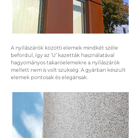
A nyílászárók közötti elemek mindkét széle
befordul, így az ’U’ kazetták használatával
hagyományos takaróelemekre a nyílászárók
mellett nem is volt szükség. A gyárban készült
elemek pontosak és elegánsak.