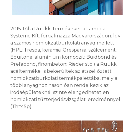
2015-től a Ruukki termékeket a Lambda
Systeme Kft. forgalmazza Magyarországon. Így
a számos homlokzatburkolati anyag mellett
(HPL: Trespa, kerámia: Grespania, szálcement:
Equitone, alumínium kompozit: Buidbond és
Prefabond, finombeton: Rieder stb.) a Ruukki
acéltermékei is bekerültek az átszellőztett
homlokzatburkolati termékpalettába, mely a
többi anyaghoz hasonlóan rendelkezik az
irodaépületeknél szinte elengedhetetlen
homlokzati tűzterjedésvizsgálati eredménnyel
(Th=45p).