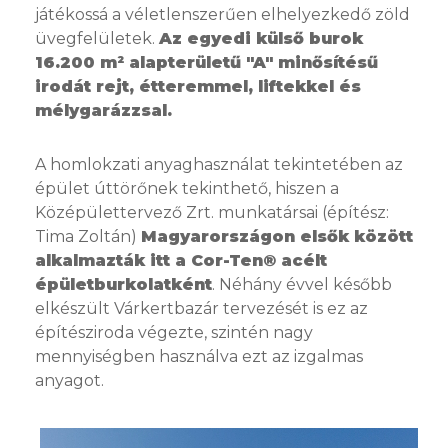
játékossá a véletlenszerűen elhelyezkedő zöld
üvegfelületek.
Az egyedi külső burok
16.200 m² alapterületű "A" minősítésű
irodát rejt, étteremmel, liftekkel és
mélygarázzsal.
A homlokzati anyaghasználat tekintetében az
épület úttörőnek tekinthető, hiszen a
Középülettervező Zrt. munkatársai (építész:
Tima Zoltán)
Magyarországon elsők között
alkalmazták itt a Cor-Ten® acélt
épületburkolatként
. Néhány évvel később
elkészült Várkertbazár tervezését is ez az
építésziroda végezte, szintén nagy
mennyiségben használva ezt az izgalmas
anyagot.