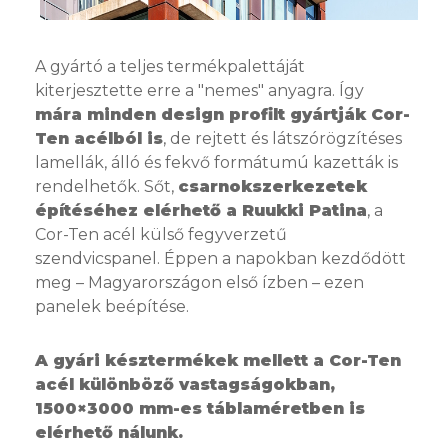
A gyártó a teljes termékpalettáját
kiterjesztette erre a "nemes" anyagra. Így
mára minden design profilt gyártják Cor-
Ten acélból is
, de rejtett és látszórögzítéses
lamellák, álló és fekvő formátumú kazetták is
rendelhetők. Sőt,
csarnokszerkezetek
építéséhez elérhető a Ruukki Patina
, a
Cor-Ten acél külső fegyverzetű
szendvicspanel. Éppen a napokban kezdődött
meg – Magyarországon első ízben – ezen
panelek beépítése.
A gyári késztermékek mellett a Cor-Ten
acél különböző vastagságokban,
1500×3000 mm-es táblaméretben is
elérhető nálunk.