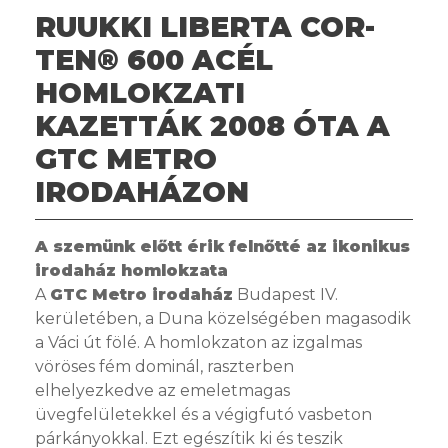
RUUKKI LIBERTA COR-
TEN® 600 ACÉL
HOMLOKZATI
KAZETTÁK 2008 ÓTA A
GTC METRO
IRODAHÁZON
A szemünk előtt érik felnőtté az ikonikus
irodaház homlokzata
A
GTC Metro irodaház
Budapest IV.
kerületében, a Duna közelségében magasodik
a Váci út fölé. A homlokzaton az izgalmas
vöröses fém dominál, raszterben
elhelyezkedve az emeletmagas
üvegfelületekkel és a végigfutó vasbeton
párkányokkal. Ezt egészítik ki és teszik