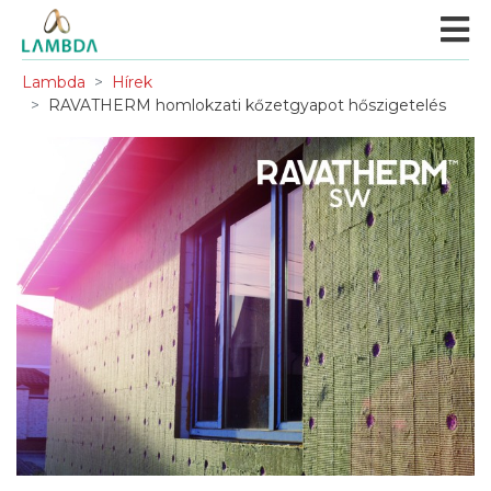
Lambda
Hírek
RAVATHERM homlokzati kőzetgyapot hőszigetelés