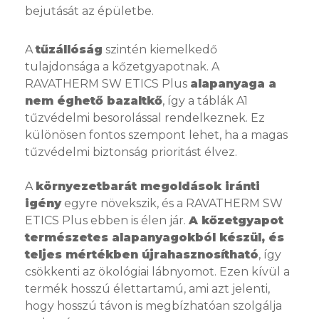
bejutását az épületbe.
A
tűzállóság
szintén kiemelkedő
tulajdonsága a kőzetgyapotnak. A
RAVATHERM SW ETICS Plus
alapanyaga a
nem éghető bazaltkő
, így a táblák A1
tűzvédelmi besorolással rendelkeznek. Ez
különösen fontos szempont lehet, ha a magas
tűzvédelmi biztonság prioritást élvez.
A
környezetbarát megoldások iránti
igény
egyre növekszik, és a RAVATHERM SW
ETICS Plus ebben is élen jár.
A kőzetgyapot
természetes alapanyagokból készül, és
teljes mértékben újrahasznosítható
, így
csökkenti az ökológiai lábnyomot. Ezen kívül a
termék hosszú élettartamú, ami azt jelenti,
hogy hosszú távon is megbízhatóan szolgálja