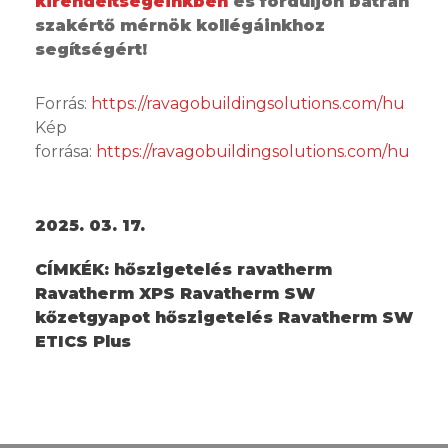
kirendeltségeinkben
és forduljon bátran
szakértő mérnök kollégáinkhoz
segítségért!
Forrás:
https://ravagobuildingsolutions.com/hu
Kép
forrása:
https://ravagobuildingsolutions.com/hu
2025. 03. 17.
CÍMKÉK:
hőszigetelés ravatherm
Ravatherm XPS Ravatherm SW
kőzetgyapot hőszigetelés Ravatherm SW
ETICS Plus