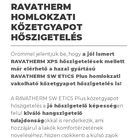
RAVATHERM
HOMLOKZATI
KŐZETGYAPOT
HŐSZIGETELÉS
Örömmel jelentjük be, hogy
a jól ismert
RAVATHERM XPS hőszigetelések mellett
már elérhető a hazai gyártású
RAVATHERM SW ETICS Plus homlokzati
vakolható kőzetgyapot hőszigetelés is!
A RAVATHERM SW ETICS Plus kőzetgyapot
hőszigetelés a
jó hőszigetelő képesség
en
felül
kiváló hangszigetelő
tulajdonság
okkal is rendelkezik, ami
hozzájárul a lakók komfortérzetének
növeléséhez, hiszen csökkenti a külső zajok