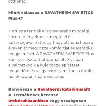
otthonát.
Miért válassza a RAVATHERM SW ETICS
Plus-t?
Mert ez a termék a legmagasabb minőségi
követelményeknek is megfelel és
tartósságával biztosítja, hogy otthona hosszú
éveken át megőrizze komfortját és esztétikai
megjelenését. A RAVATHERM SW ETICS Plus
könnyen beépíthető, emellett kiválóan
alkalmazkodik a különböző építészeti
megoldásokhoz, így bármilyen típusú épület
homlokzatán ideális választás.
Böngéssze a
Ravatherm katalógusait
!
A termékeket keresse
webáruházunkban
vagy országosan