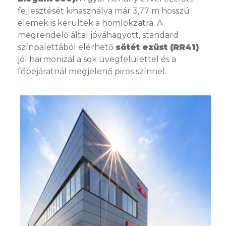
fejlesztését kihasználva már 3,77 m hosszú
elemek is kerültek a homlokzatra. A
megrendelő által jóváhagyott, standard
színpalettából elérhető
sötét ezüst (RR41)
jól harmonizál a sok üvegfelülettel és a
főbejáratnál megjelenő piros színnel.