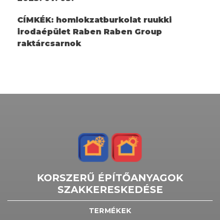
CÍMKÉK:
homlokzatburkolat ruukki
irodaépület Raben Raben Group
raktárcsarnok
KORSZERŰ ÉPÍTŐANYAGOK
SZAKKERESKEDÉSE
TERMÉKEK