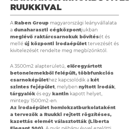
RUUKKIVAL
A
Raben Group
magyarországi leányvállalata
a
dunaharaszti cégközpont
jukban
meglévő raktárcsarnokuk bővítés
ét és
mellé
új központi irodaépület
tervezését és
kivitelezését rendelte meg megbízónktól.
A 3500m2 alapterületű,
előregyártott
betonelemekből felépült, többfunkciós
csarnoképület
hez kapcsolódik a
két
szintes fejépület
, melyben
nyitott irodák
,
tárgyalók
és egy
kantin
kapott helyet,
mintegy 1500m2-en.
Az irodaépület homlokzatburkolataként
a tervezők a Ruukki rejtett rögzítéses,
kazettás elemét választották (Liberta
Elegant 500).
A gyár néhány évvel ezelőtti