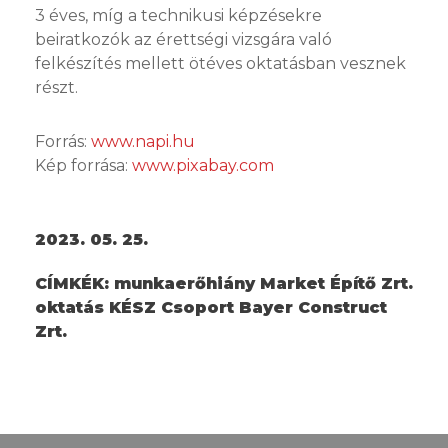
3 éves, míg a technikusi képzésekre
beiratkozók az érettségi vizsgára való
felkészítés mellett ötéves oktatásban vesznek
részt.
Forrás:
www.napi.hu
Kép forrása:
www.pixabay.com
2023. 05. 25.
CÍMKÉK:
munkaerőhiány Market Építő Zrt.
oktatás KÉSZ Csoport Bayer Construct
Zrt.