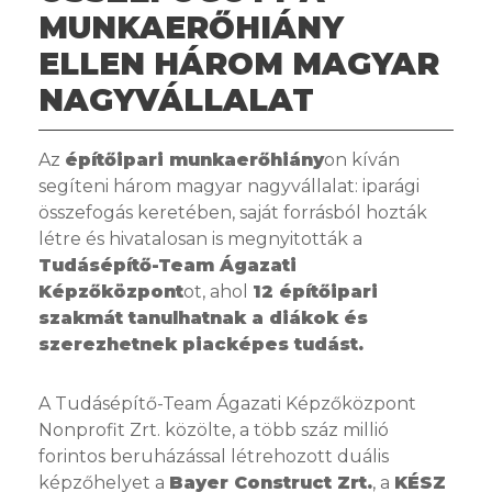
MUNKAERŐHIÁNY
ELLEN HÁROM MAGYAR
NAGYVÁLLALAT
Az
építőipari munkaerőhiány
on kíván
segíteni három magyar nagyvállalat: iparági
összefogás keretében, saját forrásból hozták
létre és hivatalosan is megnyitották a
Tudásépítő-Team Ágazati
Képzőközpont
ot, ahol
12 építőipari
szakmát tanulhatnak a diákok és
szerezhetnek piacképes tudást.
A Tudásépítő-Team Ágazati Képzőközpont
Nonprofit Zrt. közölte, a több száz millió
forintos beruházással létrehozott duális
képzőhelyet a
Bayer Construct Zrt.
, a
KÉSZ