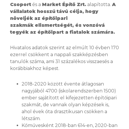
Csoport
és a
Market Építő Zrt.
alapította.
A
vállalatok hosszú távú célja, hogy
növeljék az építőipari
szakmák elismertségét, és vonzóvá
tegyék az építőipart a fiatalok számára.
Hivatalos adatok szerint az elmúlt 10 évben 170
ezerrel csökkent a nappali szakképzésben
tanulók száma, ami 31 százalékos visszaesés a
korábbiakhoz képest.
2018-2020 között évente átlagosan
nagyjából 4700 (iskolarendszerben 1500)
ember sajátított el kifejezetten építőipari
szakmát, de vannak olyan képzések is,
ahol évek óta drasztikusan csökken a
létszám.
Kőművesként 2018-ban 614-en, 2020-ban