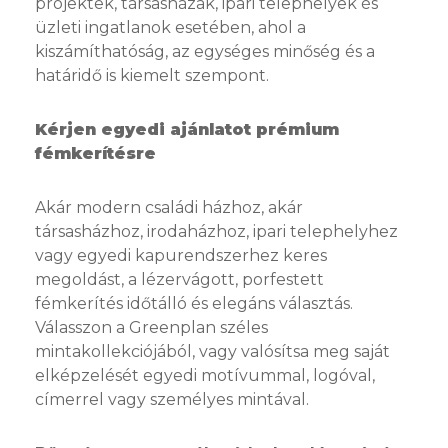
projektek, társasházak, ipari telephelyek és
üzleti ingatlanok esetében, ahol a
kiszámíthatóság, az egységes minőség és a
határidő is kiemelt szempont.
Kérjen egyedi ajánlatot prémium
fémkerítésre
Akár modern családi házhoz, akár
társasházhoz, irodaházhoz, ipari telephelyhez
vagy egyedi kapurendszerhez keres
megoldást, a lézervágott, porfestett
fémkerítés időtálló és elegáns választás.
Válasszon a Greenplan széles
mintakollekciójából, vagy valósítsa meg saját
elképzelését egyedi motívummal, logóval,
címerrel vagy személyes mintával.