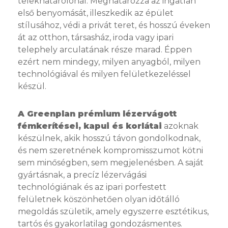
telekhatárolónál. Meghatározza az ingatlan
első benyomását, illeszkedik az épület
stílusához, védi a privát teret, és hosszú éveken
át az otthon, társasház, iroda vagy ipari
telephely arculatának része marad. Éppen
ezért nem mindegy, milyen anyagból, milyen
technológiával és milyen felületkezeléssel
készül.
A Greenplan prémium lézervágott
fémkerítései, kapui és korlátai
azoknak
készülnek, akik hosszú távon gondolkodnak,
és nem szeretnének kompromisszumot kötni
sem minőségben, sem megjelenésben. A saját
gyártásnak, a precíz lézervágási
technológiának és az ipari porfestett
felületnek köszönhetően olyan időtálló
megoldás születik, amely egyszerre esztétikus,
tartós és gyakorlatilag gondozásmentes.