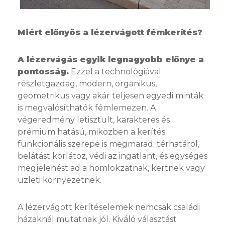
Miért előnyös a lézervágott fémkerítés?
A lézervágás egyik legnagyobb előnye a
pontosság.
Ezzel a technológiával
részletgazdag, modern, organikus,
geometrikus vagy akár teljesen egyedi minták
is megvalósíthatók fémlemezen. A
végeredmény letisztult, karakteres és
prémium hatású, miközben a kerítés
funkcionális szerepe is megmarad: térhatárol,
belátást korlátoz, védi az ingatlant, és egységes
megjelenést ad a homlokzatnak, kertnek vagy
üzleti környezetnek.
A lézervágott kerítéselemek nemcsak családi
házaknál mutatnak jól. Kiváló választást