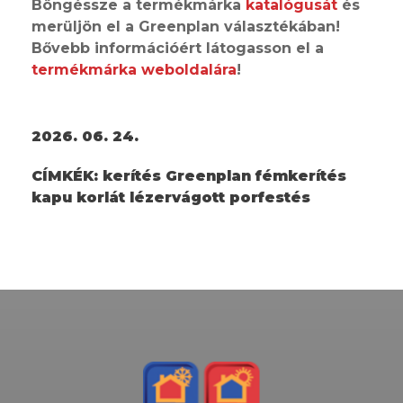
Böngéssze a termékmárka
katalógusát
és
merüljön el a Greenplan választékában!
Bővebb információért látogasson el a
termékmárka weboldalára
!
2026. 06. 24.
CÍMKÉK:
kerítés Greenplan fémkerítés
kapu korlát lézervágott porfestés