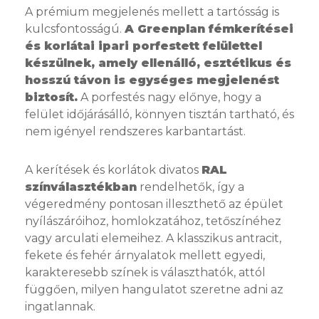
A prémium megjelenés mellett a tartósság is
kulcsfontosságú.
A Greenplan fémkerítései
és korlátai ipari porfestett felülettel
készülnek, amely ellenálló, esztétikus és
hosszú távon is egységes megjelenést
biztosít.
A porfestés nagy előnye, hogy a
felület időjárásálló, könnyen tisztán tartható, és
nem igényel rendszeres karbantartást.
A kerítések és korlátok divatos
RAL
színválasztékban
rendelhetők, így a
végeredmény pontosan illeszthető az épület
nyílászáróihoz, homlokzatához, tetőszínéhez
vagy arculati elemeihez. A klasszikus antracit,
fekete és fehér árnyalatok mellett egyedi,
karakteresebb színek is választhatók, attól
függően, milyen hangulatot szeretne adni az
ingatlannak.