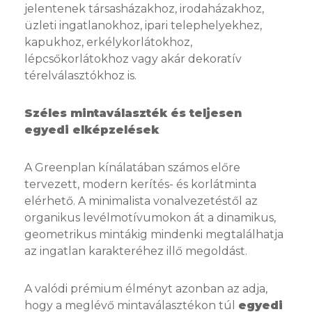
jelentenek társasházakhoz, irodaházakhoz,
üzleti ingatlanokhoz, ipari telephelyekhez,
kapukhoz, erkélykorlátokhoz,
lépcsőkorlátokhoz vagy akár dekoratív
térelválasztókhoz is.
Széles mintaválaszték és teljesen
egyedi elképzelések
A Greenplan kínálatában számos előre
tervezett, modern kerítés- és korlátminta
elérhető. A minimalista vonalvezetéstől az
organikus levélmotívumokon át a dinamikus,
geometrikus mintákig mindenki megtalálhatja
az ingatlan karakteréhez illő megoldást.
A valódi prémium élményt azonban az adja,
hogy a meglévő mintaválasztékon túl
egyedi