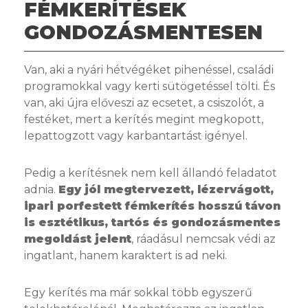
FÉMKERÍTÉSEK
GONDOZÁSMENTESEN
Van, aki a nyári hétvégéket pihenéssel, családi
programokkal vagy kerti sütögetéssel tölti. És
van, aki újra előveszi az ecsetet, a csiszolót, a
festéket, mert a kerítés megint megkopott,
lepattogzott vagy karbantartást igényel.
Pedig a kerítésnek nem kell állandó feladatot
adnia.
Egy jól megtervezett, lézervágott,
ipari porfestett fémkerítés hosszú távon
is esztétikus, tartós és gondozásmentes
megoldást jelent
, ráadásul nemcsak védi az
ingatlant, hanem karaktert is ad neki.
Egy kerítés ma már sokkal több egyszerű