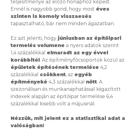
teljesítménye az előző hónaphoz képest.
Ennél is nagyobb gond, hogy most
éves
szinten is komoly visszaesés
tapasztalható, bár nem minden ágazatban.
Ez azt jelenti, hogy
júniusban az építőipari
termelés volumene
a nyers adatok szerint
1,4 százalékkal
elmaradt az egy évvel
korábbitól
. Az építményfőcsoportok közül az
épületek építésének termelése
4,2
százalékkal
csökkent
, az
egyéb
építményeké
4,3 százalékkal
nőtt
. A
szezonálisan és munkanaphatással kiigazított
indexek alapján az építőipar termelése 6,4
százalékkal kisebb volt a májusinál.
Nézzük, mit jelent ez a statisztikai adat a
valóságban!