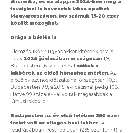
dinamika, és ez alapján 2024-ben még a
tavalyinál is kevesebb lakás épülhet
Magyarországon, így számuk 15-20 ezer
között mozoghat.
Drága a bérlés is
Elemzésükben ugyanakkor kitérnek arra is,
hogy
2024 júniusában országosan
1,9,
Budapesten 1,6 százalékkal
nőttek a
lakbérek az előző hónaphoz mérten
. Az
előző év azonos időszakainál országosan 10,3,
Budapesten 9,9, a 2015. évi bázisnál pedig 108,
illetve 99 százalékkal voltak magasabbak a
júniusi lakbérek.
Budapesten az év első felében 250 ezer
forint volt az átlagos havi lakbér.
A
legdrágábban Pest régióban (265 ezer forint), a