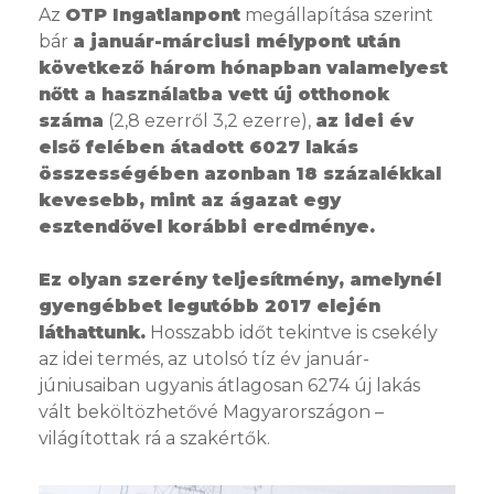
Az
OTP Ingatlanpont
megállapítása szerint
bár
a január-márciusi mélypont után
következő három hónapban valamelyest
nőtt a használatba vett új otthonok
száma
(2,8 ezerről 3,2 ezerre),
az idei év
első felében átadott 6027 lakás
összességében azonban 18 százalékkal
kevesebb, mint az ágazat egy
esztendővel korábbi eredménye.
Ez olyan szerény teljesítmény, amelynél
gyengébbet legutóbb 2017 elején
láthattunk.
Hosszabb időt tekintve is csekély
az idei termés, az utolsó tíz év január-
júniusaiban ugyanis átlagosan 6274 új lakás
vált beköltözhetővé Magyarországon –
világítottak rá a szakértők.