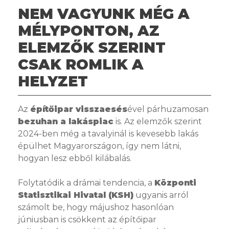
NEM VAGYUNK MÉG A
MÉLYPONTON, AZ
ELEMZŐK SZERINT
CSAK ROMLIK A
HELYZET
Az
építőipar visszaesés
ével párhuzamosan
bezuhan a lakáspiac
is. Az elemzők szerint
2024-ben még a tavalyinál is kevesebb lakás
épülhet Magyarországon, így nem látni,
hogyan lesz ebből kilábalás.
Folytatódik a drámai tendencia, a
Központi
Statisztikai Hivatal (KSH)
ugyanis arról
számolt be, hogy májushoz hasonlóan
júniusban is csökkent az építőipar