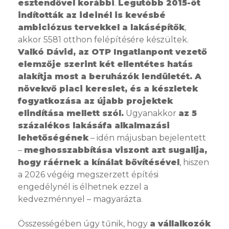
esztendővel korábbi
.
Legutóbb 2015-öt
indították az ideinél is kevésbé
ambiciózus tervekkel a lakásépítők
,
akkor 5581 otthon felépítésére készültek.
Valkó Dávid, az OTP Ingatlanpont vezető
elemzője szerint két ellentétes hatás
alakítja most a beruházók lendületét. A
növekvő piaci kereslet, és a készletek
fogyatkozása az újabb projektek
elindítása mellett szól.
Ugyanakkor
az 5
százalékos lakásáfa alkalmazási
lehetőségének
– idén májusban bejelentett
–
meghosszabbítása viszont azt sugallja,
hogy ráérnek a kínálat bővítésével
, hiszen
a 2026 végéig megszerzett építési
engedélynél is élhetnek ezzel a
kedvezménnyel – magyarázta.
Összességében úgy tűnik, hogy
a vállalkozók