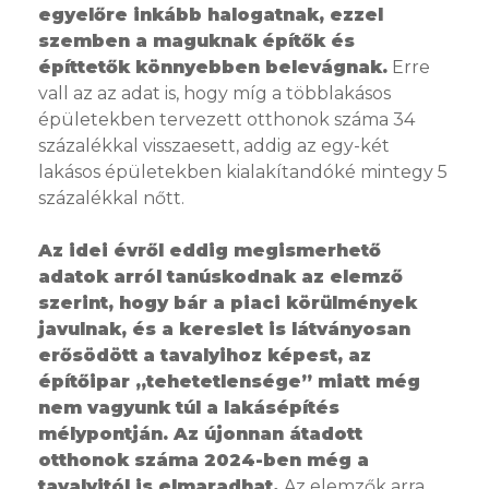
egyelőre inkább halogatnak, ezzel
szemben a maguknak építők és
építtetők könnyebben belevágnak.
Erre
vall az az adat is, hogy míg a többlakásos
épületekben tervezett otthonok száma 34
százalékkal visszaesett, addig az egy-két
lakásos épületekben kialakítandóké mintegy 5
százalékkal nőtt.
Az idei évről eddig megismerhető
adatok arról tanúskodnak az elemző
szerint, hogy bár a piaci körülmények
javulnak, és a kereslet is látványosan
erősödött a tavalyihoz képest, az
építőipar „tehetetlensége” miatt még
nem vagyunk túl a lakásépítés
mélypontján. Az újonnan átadott
otthonok száma 2024-ben még a
tavalyitól is elmaradhat.
Az elemzők arra