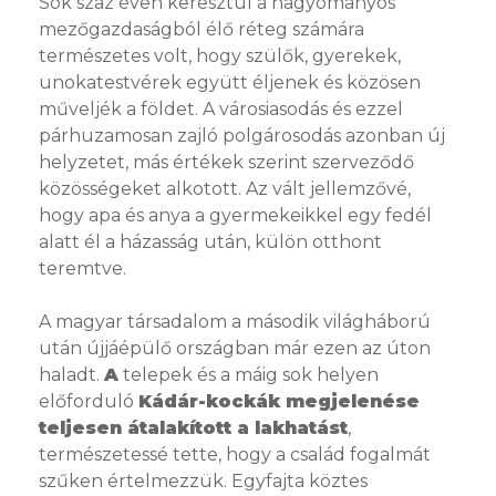
Sok száz éven keresztül a hagyományos
mezőgazdaságból élő réteg számára
természetes volt, hogy szülők, gyerekek,
unokatestvérek együtt éljenek és közösen
műveljék a földet. A városiasodás és ezzel
párhuzamosan zajló polgárosodás azonban új
helyzetet, más értékek szerint szerveződő
közösségeket alkotott. Az vált jellemzővé,
hogy apa és anya a gyermekeikkel egy fedél
alatt él a házasság után, külön otthont
teremtve.
A magyar társadalom a második világháború
után újjáépülő országban már ezen az úton
haladt.
A
telepek és a máig sok helyen
előforduló
Kádár-kockák megjelenése
teljesen átalakított a lakhatást
,
természetessé tette, hogy a család fogalmát
szűken értelmezzük. Egyfajta köztes