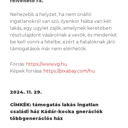
felvehető rá.
Nehezebb a helyzet, ha nem önálló
ingatlanokról van szó, ilyenkor hiába van két
lakás, egy ügylet zajlik, amelynek keretében
résztulajdont vásárolnak a vevők, és mindenkit
be kell vonni a hitelbe, ezért a fiataloknak járó
támogatások már nem elérhetők.
Forrás:
https://www.vg.hu
Képek forrása:
https://pixabay.com/hu
2024. 11. 29.
CÍMKÉK:
támogatás lakás ingatlan
családi ház Kádár-kocka gnerációk
többgenerációs ház