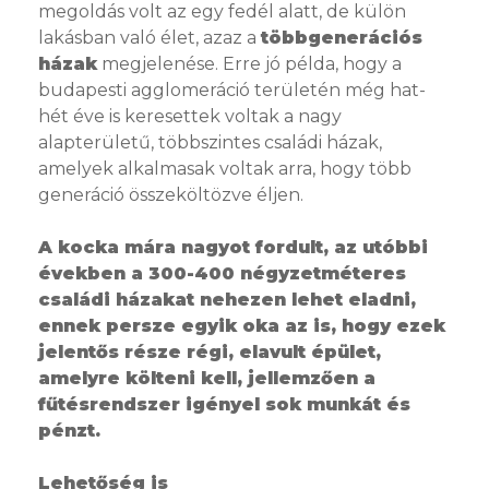
megoldás volt az egy fedél alatt, de külön
lakásban való élet, azaz a
többgenerációs
házak
megjelenése. Erre jó példa, hogy a
budapesti agglomeráció területén még hat-
hét éve is keresettek voltak a nagy
alapterületű, többszintes családi házak,
amelyek alkalmasak voltak arra, hogy több
generáció összeköltözve éljen.
A kocka mára nagyot fordult, az utóbbi
években a 300-400 négyzetméteres
családi házakat nehezen lehet eladni,
ennek persze egyik oka az is, hogy ezek
jelentős része régi, elavult épület,
amelyre költeni kell, jellemzően a
fűtésrendszer igényel sok munkát és
pénzt.
Lehetőség is