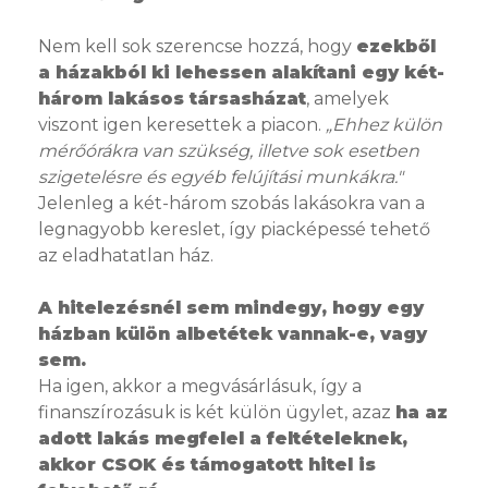
Nem kell sok szerencse hozzá, hogy
ezekből
a házakból ki lehessen alakítani egy két-
három lakásos társasházat
, amelyek
viszont igen keresettek a piacon.
„Ehhez külön
mérőórákra van szükség, illetve sok esetben
szigetelésre és egyéb felújítási munkákra."
Jelenleg a két-három szobás lakásokra van a
legnagyobb kereslet, így piacképessé tehető
az eladhatatlan ház.
A hitelezésnél sem mindegy, hogy egy
házban külön albetétek vannak-e, vagy
sem.
Ha igen, akkor a megvásárlásuk, így a
finanszírozásuk is két külön ügylet, azaz
ha az
adott lakás megfelel a feltételeknek,
akkor CSOK és támogatott hitel is