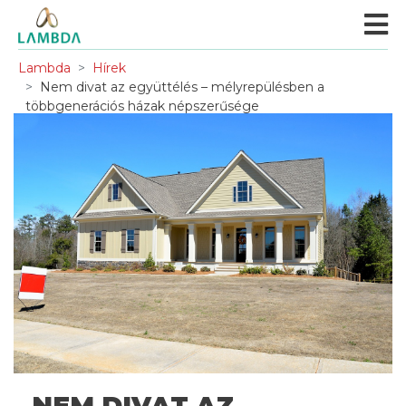
Lambda
Hírek
Nem divat az együttélés – mélyrepülésben a
többgenerációs házak népszerűsége
NEM DIVAT AZ