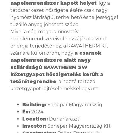
napelemrendszer kapott helyet
, így a
tetőszerkezet hőszigetelésére csak nagy
nyomószilárdságú, terhelhető és teljességgel
tűzálló anyag jöhetett szóba.
Mivel a cég maga is innovatív
napelemrendszereivel hozzájárul a zöld
energia terjedéséhez, a RAWATHERM Kft.
számára külön öröm, hogy
a csarnok
napelemrendszere alatt nagy
szilárdságú RAVATHERM SW
kőzetgyapot hőszigetelés került a
tetőrétegrendbe
, a hozzá tartozó
kőzetgyapot lejtéselemekkel együtt.
Building:
Sonepar Magyarország
Év:
2024
Location:
Dunaharaszti
Investor:
Sonepar Magyarország Kft.