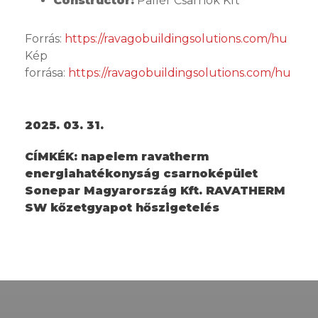
Constructor:
Pallér Csarnok Kft
Forrás:
https://ravagobuildingsolutions.com/hu
Kép
forrása:
https://ravagobuildingsolutions.com/hu
2025. 03. 31.
CÍMKÉK:
napelem ravatherm
energiahatékonyság csarnoképület
Sonepar Magyarország Kft. RAVATHERM
SW kőzetgyapot hőszigetelés