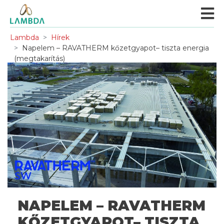
Lambda
Hírek
Napelem – RAVATHERM kőzetgyapot– tiszta energia
(megtakarítás)
NAPELEM – RAVATHERM
KŐZETGYAPOT– TISZTA