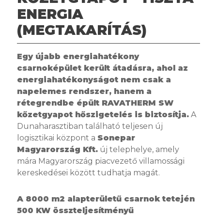
ENERGIA
(MEGTAKARÍTÁS)
Egy újabb energiahatékony
csarnoképület került átadásra, ahol az
energiahatékonyságot nem csak a
napelemes rendszer, hanem a
rétegrendbe épült RAVATHERM SW
kőzetgyapot hőszigetelés is biztosítja.
A
Dunaharasztiban található teljesen új
logisztikai központ a
Sonepar
Magyarország Kft.
új telephelye, amely
mára Magyarország piacvezető villamossági
kereskedései között tudhatja magát.
A 8000 m2 alapterületű csarnok tetején
500 KW összteljesítményű