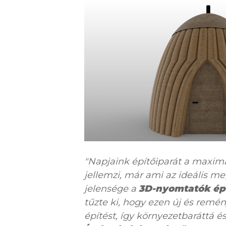
"Napjaink építőiparát a maximá
jellemzi, már ami az ideális m
jelensége a
3D-nyomtatók épí
tűzte ki, hogy ezen új és remén
építést, így környezetbaráttá é