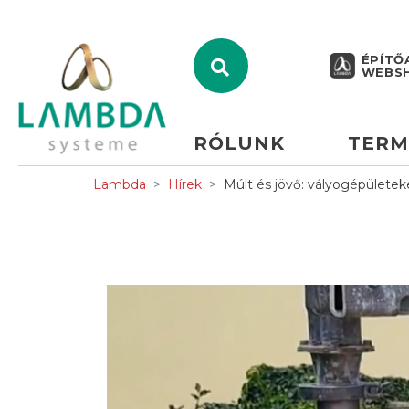
ÉPÍTŐ
WEBS
RÓLUNK
TERM
Lambda
Hírek
Múlt és jövő: vályogépület