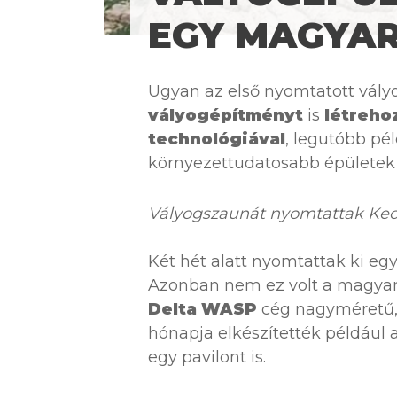
EGY MAGYAR
Ugyan az első nyomtatott vál
vályogépítményt
is
létreho
technológiával
, legutóbb pé
környezettudatosabb épületek i
Vályogszaunát nyomtattak Ke
Két hét alatt nyomtattak ki eg
Azonban nem ez volt a magya
Delta WASP
cég nagyméretű, 
hónapja elkészítették például a
egy pavilont is.