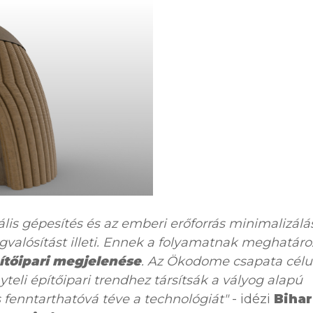
lis gépesítés és az emberi erőforrás minimalizálá
egvalósítást illeti. Ennek a folyamatnak meghatáro
tőipari megjelenése
. Az Ökodome csapata célu
yteli építőipari trendhez társítsák a vályog alapú
s fenntarthatóvá téve a technológiát"
- idézi
Bihar