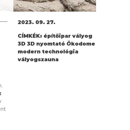
2023. 09. 27.
CÍMKÉK:
építőipar vályog
3D 3D nyomtató Ökodome
modern technológia
vályogszauna
.
z
y
int