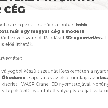
 CÉG
yogház még várat magára, azonban
több
zott már egy magyar cég a modern
ldául vályogszaunát. Ráadásul
3D-nyomtatás
sal
s előállíthatók.
cskeméten
y vályogból készült szaunát Kecskeméten a nyáron
r
Ökodome
csapatának az első munkája az
olas
kísérleti “WASP Crane” 3D nyomtatójával. Néhán
 világ első 3D-nyomtatott vályog tyúkólját, valam