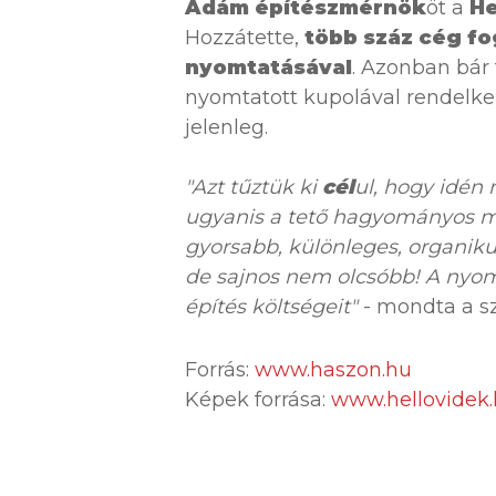
Ádám építészmérnök
öt a
He
Hozzátette,
több száz cég fo
nyomtatásával
. Azonban bár 
nyomtatott kupolával rendelke
jelenleg.
"Azt tűztük ki
cél
ul, hogy idén
ugyanis a tető hagyományos m
gyorsabb, különleges, organiku
de sajnos nem olcsóbb! A nyom
építés költségeit"
- mondta a s
Forrás:
www.haszon.hu
Képek forrása:
www.hellovidek