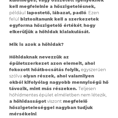
különleges, vagy összetett igényeknek
kell megfelelnie a hőszigetelésnek,
például
lapostető, lábazat, padló
. Ezen
felül
biztosítanunk kell a szerkezetek
egyforma hőszigetelő értékét
,
hogy
elkerüljük a hőhidak kialakulását.
Mik is azok a hőhidak?
Hőhidaknak nevezzük az
épületszerkezet azon elemeit, ahol
fokozott hőátbocsátás folyik,
egyszerűen
szólva
olyan részek, ahol valamilyen
okból kifolyólag nagyobb mennyiségű hő
távozik, mint más részeken.
Teljesen
hőhídmentes épület elméletben nem létezik,
a hőhidasságot
viszont
megfelelő
hőszigeteleséggel nagyban tudjuk
mérsékelni
.