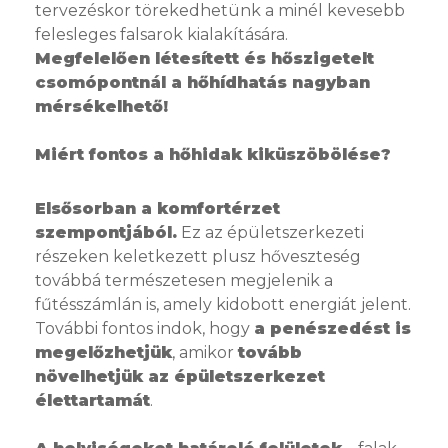
tervezéskor törekedhetünk a minél kevesebb
felesleges falsarok kialakítására.
Megfelelően létesített és hőszigetelt
csomópontnál a hőhídhatás nagyban
mérsékelhető!
Miért fontos a hőhidak kiküszöbölése?
Elsősorban a komfortérzet
szempontjából.
Ez az épületszerkezeti
részeken keletkezett plusz hőveszteség
továbbá természetesen megjelenik a
fűtésszámlán is, amely kidobott energiát jelent.
További fontos indok, hogy
a penészedést is
megelőzhetjük
, amikor
tovább
növelhetjük az épületszerkezet
élettartamát
.