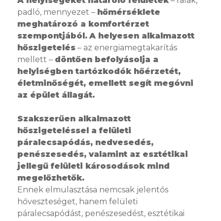
A helyiségeket határoló felületek
– falak,
padló, mennyezet –
hőmérséklete
meghatározó a komfortérzet
szempontjából.
A helyesen alkalmazott
hőszigetelés
– az energiamegtakarítás
mellett –
döntően befolyásolja a
helyiségben tartózkodók hőérzetét,
életminőségét, emellett segít megóvni
az épület állagát.
Szakszerűen alkalmazott
hőszigeteléssel a felületi
páralecsapódás, nedvesedés,
penészesedés, valamint az esztétikai
jellegű felületi károsodások mind
megelőzhetők.
Ennek elmulasztása nemcsak jelentős
hőveszteséget, hanem felületi
páralecsapódást, penészesedést, esztétikai