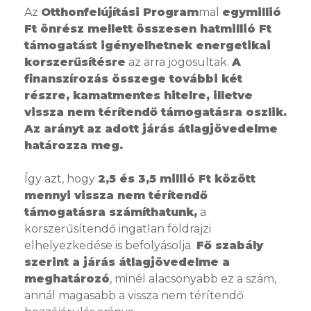
Az
Otthonfelújítási Program
mal
egymillió
Ft önrész mellett összesen hatmillió Ft
támogatást igényelhetnek energetikai
korszerűsítésre
az arra jogosultak.
A
finanszírozás összege további két
részre, kamatmentes hitelre, illetve
vissza nem térítendő támogatásra oszlik.
Az arányt
az adott járás átlagjövedelme
határozza meg.
Így azt, hogy
2,5 és 3,5 millió Ft között
mennyi vissza nem térítendő
támogatásra számíthatunk,
a
korszerűsítendő ingatlan földrajzi
elhelyezkedése is befolyásolja.
Fő szabály
szerint a járás átlagjövedelme a
meghatározó
, minél alacsonyabb ez a szám,
annál magasabb a vissza nem térítendő