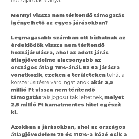
hozzájárulás aránya.
Mennyi vissza nem térítendő támogatás
igényelhető az egyes járásokban?
Legmagasabb számban ott bízhatnak az
érdeklődők vissza nem térítendő
hozzájárulásra, ahol az adott járás
átlagjövedelme alacsonyabb az
országos átlag 75%-ánál.
Ez 63 járásra
vonatkozik
,
ezeken a területeken
tehát a
korszerűsítésre váró ingatlanok
akár 3,5
millió Ft vissza nem térítendő
támogatás
ra is jogosultak lehetnek,
melyet
2,5 millió Ft kamatmentes hitel egészít
ki.
Azokban a járásokban, ahol az országos
átlagjövedelem 75 és 110%-a közé esik a