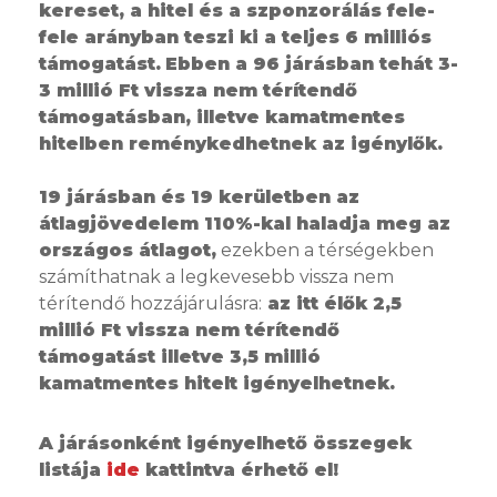
kereset, a hitel és a szponzorálás fele-
fele arányban teszi ki a teljes 6 milliós
támogatást.
Ebben a 96 járásban tehát 3-
3 millió Ft vissza nem térítendő
támogatásban, illetve kamatmentes
hitelben reménykedhetnek az igénylők.
19 járásban és 19 kerületben az
átlagjövedelem 110%-kal haladja meg az
országos átlagot,
ezekben a térségekben
számíthatnak a legkevesebb vissza nem
térítendő hozzájárulásra:
az itt élők 2,5
millió Ft vissza nem térítendő
támogatást illetve 3,5 millió
kamatmentes hitelt igényelhetnek.
A járásonként igényelhető összegek
listája
ide
kattintva érhető el!