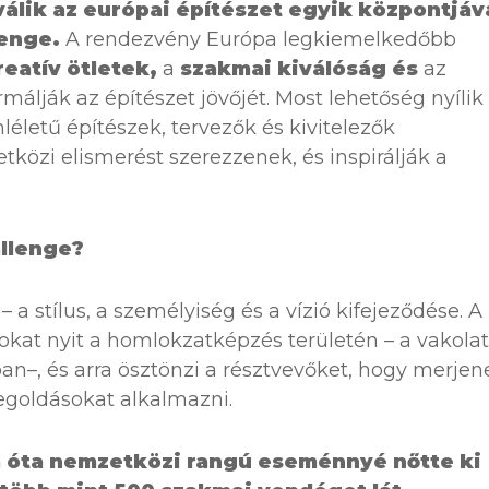
lik az európai építészet egyik központjáv
lenge.
A rendezvény Európa legkiemelkedőbb
reatív ötletek,
a
szakmai kiválóság és
az
málják az építészet jövőjét. Most lehetőség nyílik
életű építészek, tervezők és kivitelezők
özi elismerést szerezzenek, és inspirálják a
allenge?
– a stílus, a személyiség és a vízió kifejeződése. A
tokat nyit a homlokzatképzés területén – a vakolat
ban–, és arra ösztönzi a résztvevőket, hogy merjen
goldásokat alkalmazni.
a óta nemzetközi rangú eseménnyé nőtte ki