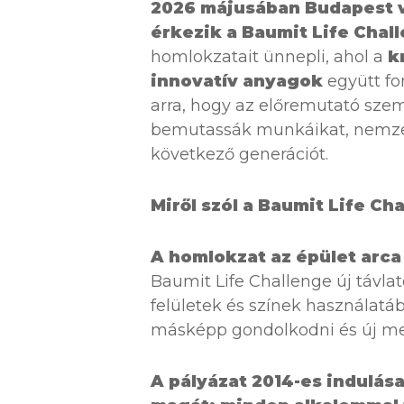
2026 májusában Budapest vá
érkezik a Baumit Life Chal
homlokzatait ünnepli, ahol a
k
innovatív anyagok
együtt for
arra, hogy az előremutató szeml
bemutassák munkáikat, nemzetk
következő generációt.
Miről szól a Baumit Life Ch
A homlokzat az épület arca
Baumit Life Challenge új távla
felületek és színek használatá
másképp gondolkodni és új me
A pályázat 2014-es indulás