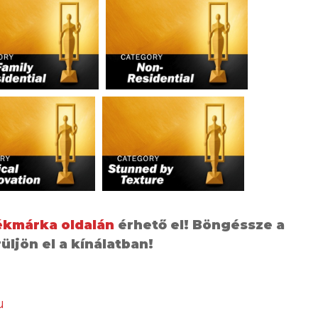
kmárka oldalán
érhető el! Böngéssze a
üljön el a kínálatban!
u