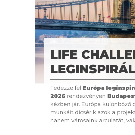
LIFE CHALLE
LEGINSPIRÁ
Fedezze fel
Európa leginspi
2026
rendezvényen
Budapes
kézben jár. Európa különböző o
munkáit dicsérik azok a proje
hanem városaink arculatát, val