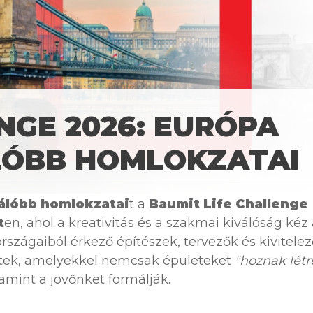
NGE 2026: EURÓPA
LÓBB HOMLOKZATAI
rálóbb homlokzatai
t a
Baumit Life Challenge
t
en, ahol a kreativitás és a szakmai kiválóság kéz
rszágaiból érkező építészek, tervezők és kivitele
ktek, amelyekkel nemcsak épületeket
"hoznak létr
amint a jövőnket formálják.