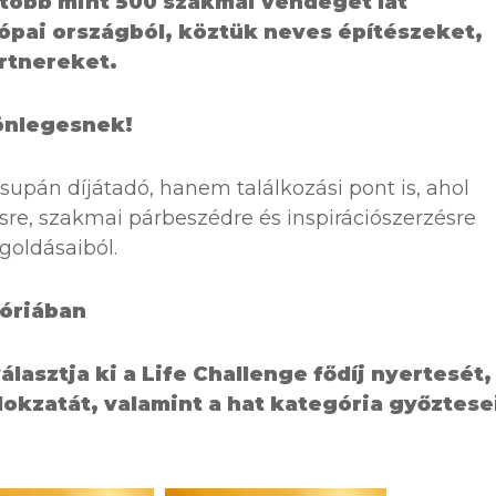
több mint 500 szakmai vendéget lát
ópai országból, köztük neves építészeket,
rtnereket.
önlegesnek!
upán díjátadó, hanem találkozási pont is, ahol
ésre, szakmai párbeszédre és inspirációszerzésre
oldásaiból.
góriában
álasztja ki a Life Challenge fődíj nyertesét,
okzatát, valamint a hat kategória győztesei