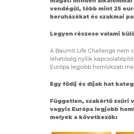
magát: minden alkalommal 
vendégül, több mint 25 eur
beruházókat és szakmai pa
Legyen részese valami kül
A Baumit Life Challenge nem cs
lehetőség nyílik kapcsolatépít
Európa legjobb homlokzati meg
Egy fődíj és díjak hat kate
Független, szakértő zsűri v
vagyis Európa legjobb homl
melyek a következők: