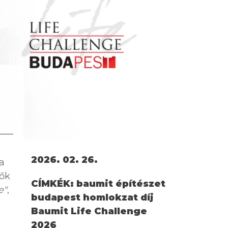
2026. 02. 26.
 a
zők
CÍMKÉK:
baumit építészet
e"
,
budapest homlokzat díj
Baumit Life Challenge
2026