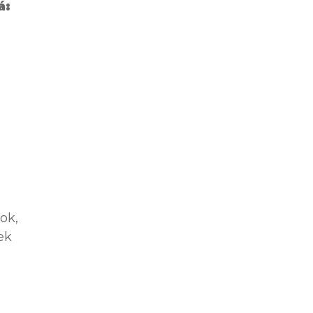
á:
ok,
ek