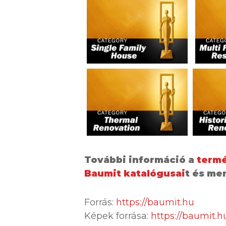
További információ a
termé
Baumit katalógusai
t és mer
Forrás:
https://baumit.hu
Képek forrása:
https://baumit.h