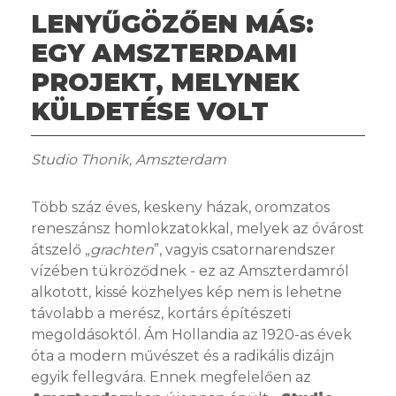
LENYŰGÖZŐEN MÁS:
EGY AMSZTERDAMI
PROJEKT, MELYNEK
KÜLDETÉSE VOLT
Studio Thonik, Amszterdam
Több száz éves, keskeny házak, oromzatos
reneszánsz homlokzatokkal, melyek az óvárost
átszelő „
grachten
”, vagyis csatornarendszer
vízében tükröződnek - ez az Amszterdamról
alkotott, kissé közhelyes kép nem is lehetne
távolabb a merész, kortárs építészeti
megoldásoktól. Ám Hollandia az 1920-as évek
óta a modern művészet és a radikális dizájn
egyik fellegvára. Ennek megfelelően az