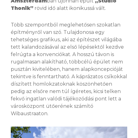
Amszterdam
ban újonnan épült
„Studio
Thonik”
rövid idő alatt ikonikussá vált.
Több szempontból meglehetősen szokatlan
építményről van szó. Tulajdonosa egy
tehetséges grafikus, aki az építészet világába
tett kalandozásával az első lépésektől kezdve
felrúgta a konvenciókat. A hosszú távon is
rugalmasan alakítható, többcélú épület nem
pusztán kivitelében, hanem alapkoncepcióját
tekintve is fenntartható. A káprázatos csíkokkal
díszített homlokzatoknak köszönhetően
pedig az elsőre nem túl ígéretes, kicsi telken
fekvő ingatlan valódi tájékozódási pont lett a
városközpont ütőerének számító
Wibaustraaton.