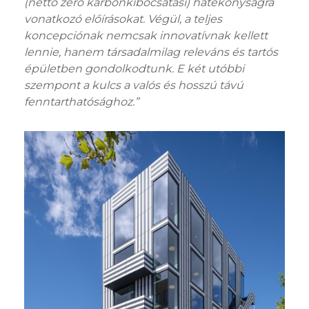
(nettó zéró karbonkibocsátási) hatékonyságra
vonatkozó előírásokat. Végül, a teljes
koncepciónak nemcsak innovatívnak kellett
lennie, hanem társadalmilag releváns és tartós
épületben gondolkodtunk. E két utóbbi
szempont a kulcs a valós és hosszú távú
fenntarthatósághoz.”