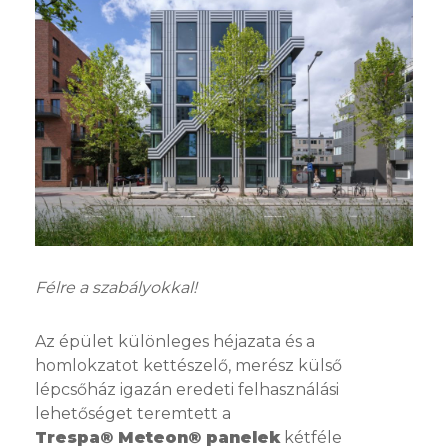
Félre a szabályokkal!
Az épület különleges héjazata és a
homlokzatot kettészelő, merész külső
lépcsőház igazán eredeti felhasználási
lehetőséget teremtett a
Trespa® Meteon® panelek
kétféle