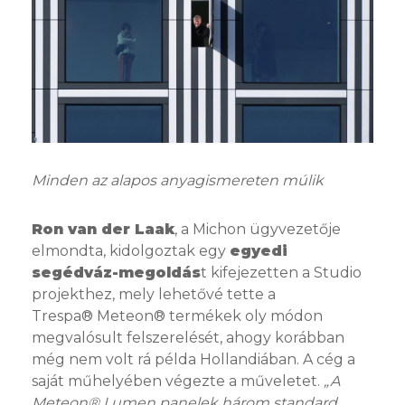
Minden az alapos anyagismereten múlik
Ron van der Laak
, a Michon ügyvezetője
elmondta, kidolgoztak egy
egyedi
segédváz-megoldás
t kifejezetten a Studio
projekthez, mely lehetővé tette a
Trespa® Meteon® termékek oly módon
megvalósult felszerelését, ahogy korábban
még nem volt rá példa Hollandiában. A cég a
saját műhelyében végezte a műveletet.
„A
Meteon® Lumen panelek három standard