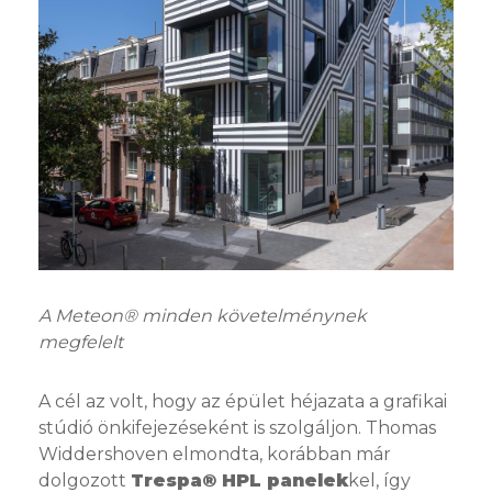
A Meteon® minden követelménynek
megfelelt
A cél az volt, hogy az épület héjazata a grafikai
stúdió önkifejezéseként is szolgáljon. Thomas
Widdershoven elmondta, korábban már
dolgozott
Trespa® HPL panelek
kel, így