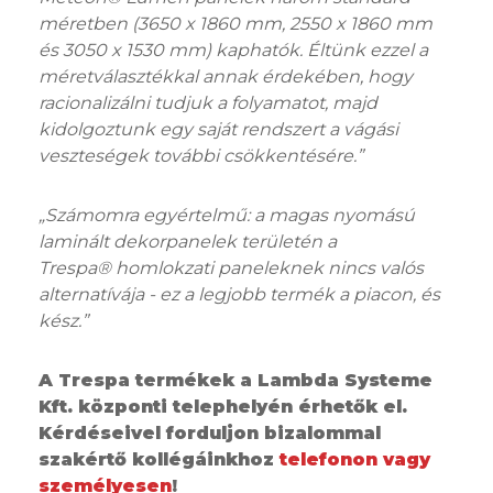
méretben (3650 x 1860 mm, 2550 x 1860 mm
és 3050 x 1530 mm) kaphatók. Éltünk ezzel a
méretválasztékkal annak érdekében, hogy
racionalizálni tudjuk a folyamatot, majd
kidolgoztunk egy saját rendszert a vágási
veszteségek további csökkentésére.”
„Számomra egyértelmű: a magas nyomású
laminált dekorpanelek területén a
Trespa® homlokzati paneleknek nincs valós
alternatívája - ez a legjobb termék a piacon, és
kész.”
A Trespa termékek a Lambda Systeme
Kft. központi telephelyén érhetők el.
Kérdéseivel forduljon bizalommal
szakértő kollégáinkhoz
telefonon vagy
személyesen
!