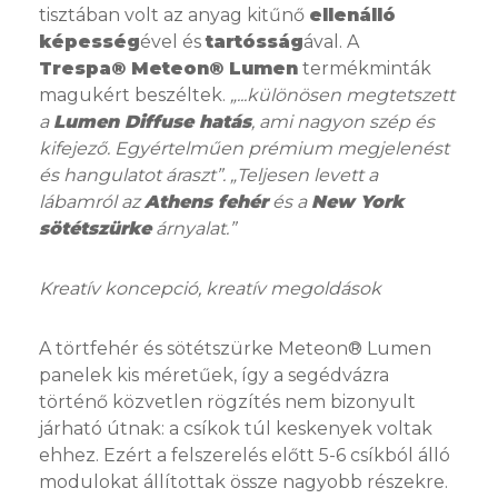
tisztában volt az anyag kitűnő
ellenálló
képesség
ével és
tartósság
ával. A
Trespa® Meteon® Lumen
termékminták
magukért beszéltek.
„...különösen megtetszett
a
Lumen Diffuse hatás
, ami nagyon szép és
kifejező. Egyértelműen prémium megjelenést
és hangulatot áraszt”. „Teljesen levett a
lábamról az
Athens fehér
és a
New York
sötétszürke
árnyalat.”
Kreatív koncepció, kreatív megoldások
A törtfehér és sötétszürke Meteon® Lumen
panelek kis méretűek, így a segédvázra
történő közvetlen rögzítés nem bizonyult
járható útnak: a csíkok túl keskenyek voltak
ehhez. Ezért a felszerelés előtt 5-6 csíkból álló
modulokat állítottak össze nagyobb részekre.