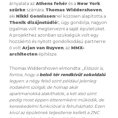
árnyalata az
Athens fehér
és a
New York
szürke
számára.
Thomas Widdershoven
,
aki
Nikki Gonnissen
nel közösen alapította a
Thonik dizájnstúdió
t, úgy gondolja, nagyon
izgalmas volt megtervezni a saját épületüket.
A projekthez azonban szükségük volt egy
hozzáértő és nyitott gondolkodású partnerre:
ő volt
Arjan van Ruyven
, az
MMX-
architecten
építésze.
Thomas Widdershoven elmondta:
„Először is,
fontos, hogy a
belső tér rendkívül sokoldalú
legyen: a négy felső szint például jelenleg
irodaként szolgál, de holnap akár
apartmanokká alakíthatók, a két alsó szint
pedig most éppen étteremként működik, de
kereskedelmi funkcióval is felruházható. Ezen
kívül az épületnek teljesítenie kellett a ZNC