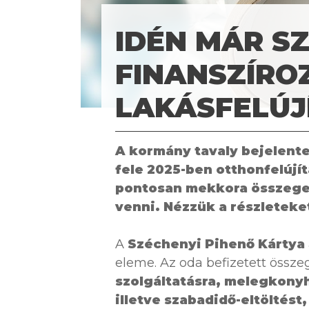
IDÉN MÁR SZ
FINANSZÍRO
LAKÁSFELÚJ
A kormány tavaly bejelent
fele 2025-ben otthonfelújít
pontosan mekkora összeget 
venni. Nézzük a részleteke
A
Széchenyi Pihenő Kártya
eleme. Az oda befizetett össze
szolgáltatásra, melegkonyh
illetve szabadidő-eltöltés