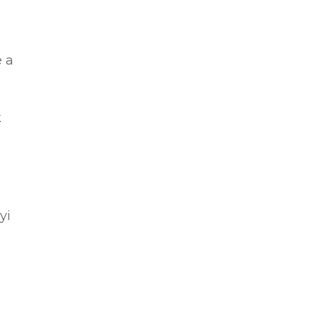
e a
k
yi