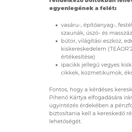
rendelkező boltokban lehet 
egyenlegének a felét:
vasáru-, építőanyag-, fest
szaunák, úszó- és masszá
bútor, világítási eszköz, e
kiskereskedelem (TEÁOR’25 
értékesítése)
ipacikk jellegű vegyes kis
cikkek, kozmetikumok, éks
Fontos, hogy a kérdéses keres
Pihenő Kártya elfogadására ir
ügyintézés érdekében a pénzf
biztosítania kell a kereskedő 
lehetőségét.