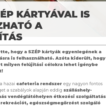
ÉP KÁRTYÁVAL IS
ZHATÓ A
ÍTÁS
ette, hogy a SZÉP kártyák egyenlegének a
ásra is felhasználható.
Azóta kiderült, hogy
milyen felújítási célokra lehet igénybe
t!
a hazai
cafeteria rendszer
egy nagyon fontos
get a szabályok alapján eddig
szálláshely-
ás vendéglátóhelyen étkezési szolgáltatás
t, rekreációt, egészségmegőrzést szolgáló