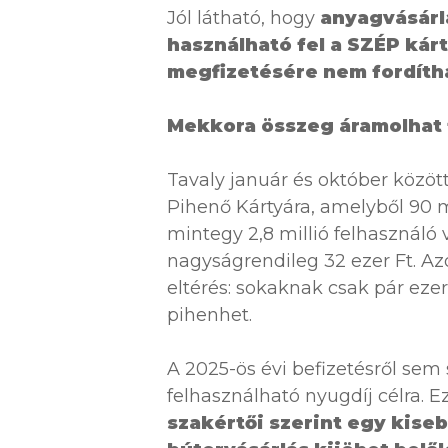
Jól látható, hogy
anyagvásárl
használható fel a SZÉP ká
megfizetésére nem fordítha
Mekkora összeg áramolhat f
Tavaly január és október között
Pihenő Kártyára, amelyből 90 m
mintegy 2,8 millió felhasználó v
nagyságrendileg 32 ezer Ft. Az
eltérés: sokaknak csak pár eze
pihenhet.
A 2025-ös évi befizetésről sem
felhasználható nyugdíj célra.
szakértői szerint egy kise