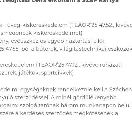
felújítási célra elkölteni a SZÉP kártya
ék-, üveg-kiskereskedelem (TEÁOR’25 47.52., kivév
zsmedencék kiskereskedelmét)
dény, evőeszköz és egyéb háztartási cikk
47.55.-ből a bútorok, világítástechnikai eszközö
kereskedelem (TEÁOR’25 47.12., kivéve ruházati
zerek, játékok, sportcikkek)
kedelmi egységeknek rendelkeznie kell a Széchen
ányuló szerződéssel. A minél gördülékenyebb
orgalmi szolgáltatónak három munkanapon belül
részére a kérdéses szerződés megkötésének a