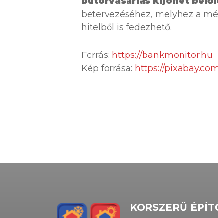
bútorvásárlás kijöhet belől
betervezéséhez, melyhez a még
hitelből is fedezhető.
Forrás:
https://bankmonitor.hu
Kép forrása:
https://pixabay.co
KORSZERŰ ÉPÍ