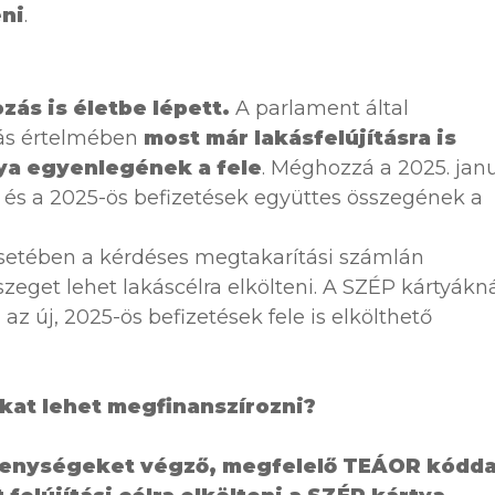
eni
.
zás is életbe lépett.
A parlament által
ás értelmében
most már lakásfelújításra is
ya egyenlegének a fele
. Méghozzá a 2025. jan
g és a 2025-ös befizetések együttes összegének a
setében a kérdéses megtakarítási számlán
get lehet lakáscélra elkölteni. A SZÉP kártyákn
az új, 2025-ös befizetések fele is elkölthető
okat lehet megfinanszírozni?
kenységeket végző, megfelelő TEÁOR kódda