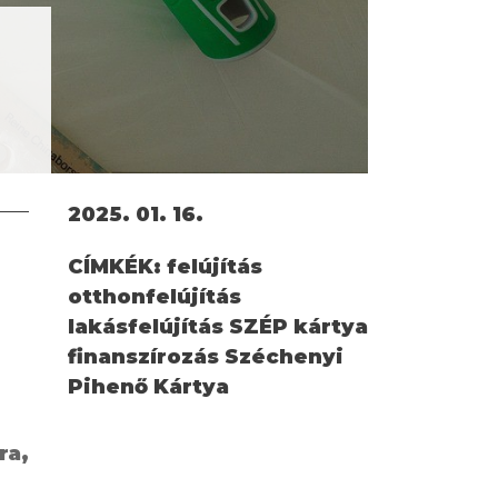
2025. 01. 16.
CÍMKÉK:
felújítás
otthonfelújítás
lakásfelújítás SZÉP kártya
finanszírozás Széchenyi
Pihenő Kártya
ra,