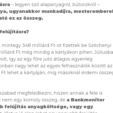
ásra
– legyen szó alapanyagról, bútorokról –
rtya, ugyanakkor munkadíjra, mesterembere
tó ez az összeg.
elújításra?
 mintegy 348 milliárd Ft-ot fizettek be Széchenyi
illiárd Ft még mindig a kártyákon pihen. Júliusb
olt, így az egy főre jutó átlagos egyenleg
onban nagy lehet az egyes felhasználók között az
r Ft lehet a kártyáján, míg másoknál érdemi össze
 szabad megfeledkezni, hiszen annak a fele is
 Ez nem egy komoly összeg, de
a Bankmonitor
bb felújítás anyagköltsége, vagy egy