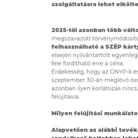
szolgáltatásra lehet elkölt
2025-től azonban több válto
megszavazott törvénymódosít
felhasználható a SZÉP kárt
elsején nyilvántartott egyenle
fele fordítható erre a célra.
Érdekesség, hogy az ÖNYP-k e
szeptember 30-án meglévő össze
azonban ilyen korlátozás nincs, 
felújításra.
Milyen felújítási munkálat
Alapvetően az alábbi tevé