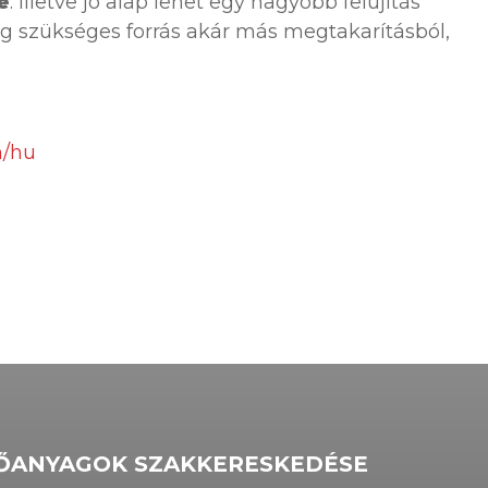
e
. Illetve jó alap lehet egy nagyobb felújítás
 szükséges forrás akár más megtakarításból,
m/hu
TŐANYAGOK SZAKKERESKEDÉSE