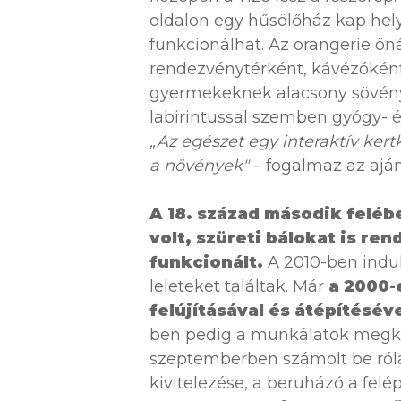
oldalon egy hűsölőház kap hely
funkcionálhat. Az orangerie ön
rendezvénytérként, kávézóként,
gyermekeknek alacsony sövényl
labirintussal szemben gyógy- é
„Az egészet egy interaktív kertk
a növények"
– fogalmaz az aján
A 18. század második feléb
volt, szüreti bálokat is re
funkcionált.
A 2010-ben indul
leleteket találtak. Már
a 2000-e
felújításával és átépítésév
ben pedig a munkálatok megkez
szeptemberben számolt be róla,
kivitelezése, a beruházó a felé