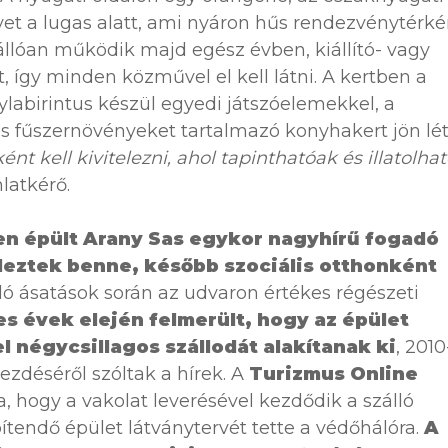
et a lugas alatt, ami nyáron hűs rendezvénytérké
állóan működik majd egész évben, kiállító- vagy
 így minden közművel el kell látni. A kertben a
abirintus készül egyedi játszóelemekkel, a
s fűszernövényeket tartalmazó konyhakert jön lét
ént kell kivitelezni, ahol tapinthatóak és illatolha
latkérő.
en épült Arany Sas egykor nagyhírű fogadó
ndeztek benne, később szociális otthonként
ó ásatások során az udvaron értékes régészeti
s évek elején felmerült, hogy az épület
el négycsillagos szállodát alakítanak ki
, 2010
déséről szóltak a hírek. A
Turizmus Online
 hogy a vakolat leverésével kezdődik a szálló
pítendő épület látványtervét tette a védőhálóra.
A