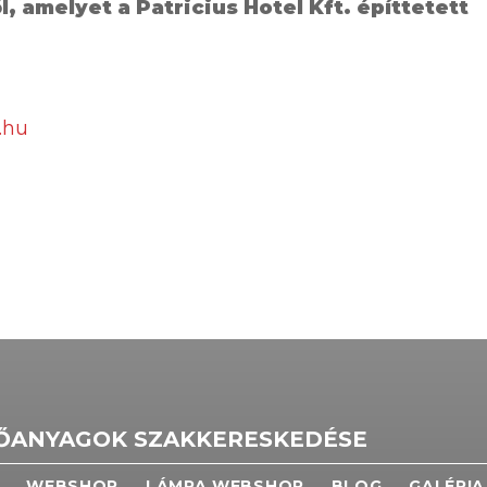
, amelyet a Patricius Hotel Kft. építtetett
.hu
TŐANYAGOK SZAKKERESKEDÉSE
WEBSHOP
LÁMPA WEBSHOP
BLOG
GALÉRIA