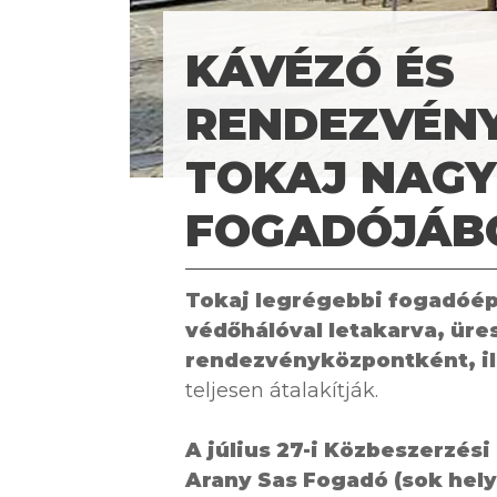
KÁVÉZÓ ÉS
RENDEZVÉN
TOKAJ NAGY
FOGADÓJÁB
Tokaj legrégebbi fogadóép
védőhálóval letakarva, üres
rendezvényközpontként, il
teljesen átalakítják.
A július 27-i Közbeszerzési
Arany Sas Fogadó (sok helyü