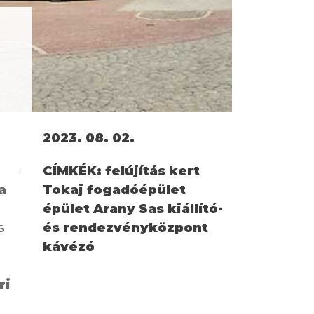
2023. 08. 02.
CÍMKÉK:
felújítás kert
a
Tokaj fogadóépület
épület Arany Sas kiállító-
s
és rendezvényközpont
kávézó
ri