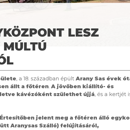
YKÖZPONT LESZ
 MÚLTÚ
ÓL
ülete
, a 18. században épült
Arany Sas
évek ót
en állt a főtéren
.
A jövőben kiállító- és
letve kávézóként születhet újjá
, és a kertjét i
 Értesítőben jelent meg a főtéren álló egyko
tt Aranysas Szálló) felújításáról,