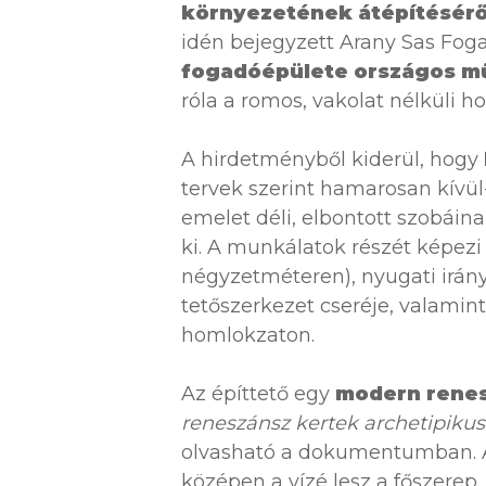
környezetének átépítéséről
idén bejegyzett Arany Sas Foga
fogadóépülete országos mű
róla a romos, vakolat nélküli 
A hirdetményből kiderül, hogy
tervek szerint hamarosan kívül
emelet déli, elbontott szobáinak
ki. A munkálatok részét képezi
négyzetméteren), nyugati irányb
tetőszerkezet cseréje, valamint
homlokzaton.
Az építtető egy
modern renes
reneszánsz kertek archetipiku
olvasható a dokumentumban. A
középen a vízé lesz a főszerep.