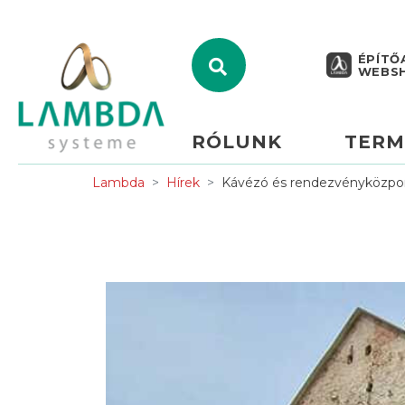
ÉPÍTŐ
WEBS
RÓLUNK
TERM
Lambda
Hírek
Kávézó és rendezvényközpont