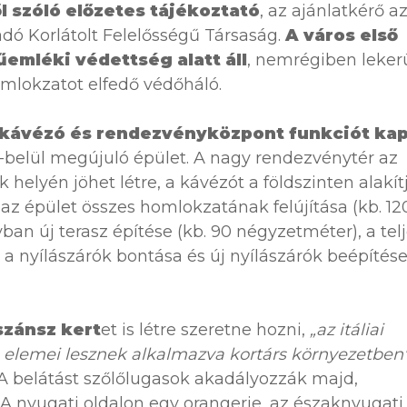
 szóló előzetes tájékoztató
, az ajánlatkérő a
dó Korlátolt Felelősségű Társaság.
A város első
emléki védettség alatt áll
, nemrégiben leker
homlokzatot elfedő védőháló.
kávézó és rendezvényközpont funkciót ka
-belül megújuló épület. A nagy rendezvénytér az
 helyén jöhet létre, a kávézót a földszinten alakít
 az épület összes homlokzatának felújítása (kb. 12
an új terasz építése (kb. 90 négyzetméter), a tel
 a nyílászárók bontása és új nyílászárók beépítése
zánsz kert
et is létre szeretne hozni,
„az itáliai
s elemei lesznek alkalmazva kortárs környezetben
 belátást szőlőlugasok akadályozzák majd,
 A nyugati oldalon egy orangerie, az északnyugati