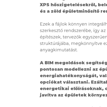
XPS hőszigetelésekről, bel
és a zöld épületminősítő r
Ezek a fájlok könnyen integrál
szerkesztő rendszerébe, így az 
építészek, tervezők egyszerűen
struktúrájába, megkönnyítve ez
anyagkimutatást.
A BIM megoldások segítség
pontosan modellezni az épü
energiahatékonyságát, val
opciókat választani.
Ezálta
energetikai előírásoknak, 
javítva az épületek környe