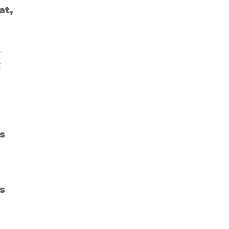
at,
-
z
s
s