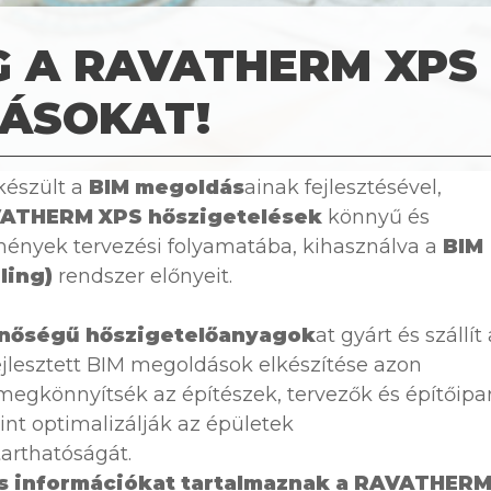
G A RAVATHERM XPS
DÁSOKAT!
készült a
BIM megoldás
ainak fejlesztésével,
ATHERM XPS hőszigetelések
könnyű és
tmények tervezési folyamatába, kihasználva a
BIM
ling)
rendszer előnyeit.
nőségű hőszigetelőanyagok
at gyárt és szállít
fejlesztett BIM megoldások elkészítése azon
 megkönnyítsék az építészek, tervezők és építőipar
t optimalizálják az épületek
arthatóságát.
s információkat tartalmaznak a RAVATHER