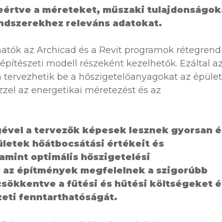
eértve a méreteket, műszaki tulajdonságok
endszerekhez releváns adatokat.
hatók az Archicad és a Revit programok rétegrend
építészeti modell részeként kezelhetők. Ezáltal a
 tervezhetik be a hőszigetelőanyagokat az épület
zel az energetikai méretezést és az
ével a tervezők képesek lesznek gyorsan é
letek hőátbocsátási értékeit és
amint optimális hőszigetelési
l az építmények megfelelnek a szigorúbb
csökkentve a fűtési és hűtési költségeket é
zeti fenntarthatóságát.