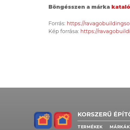
Böngésszen a márka
katal
Forrás:
https://ravagobuildings
Kép forrása:
https://ravagobuil
KORSZERŰ ÉPÍ
TERMÉKEK
MÁRKÁK