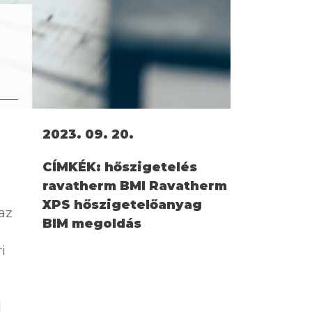
2023. 09. 20.
CÍMKÉK:
hőszigetelés
ravatherm BMI Ravatherm
XPS hőszigetelőanyag
 az
BIM megoldás
i
M