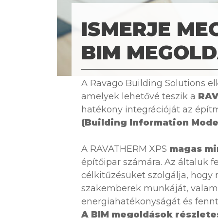
ISMERJE ME
BIM MEGOL
A Ravago Building Solutions el
amelyek lehetővé teszik a
RAV
hatékony integrációját az épí
(Building Information Mode
A RAVATHERM XPS
magas mi
építőipar számára. Az általuk 
célkitűzésüket szolgálja, hogy
szakemberek munkáját, valamin
energiahatékonyságát és fennt
A BIM megoldások részlete