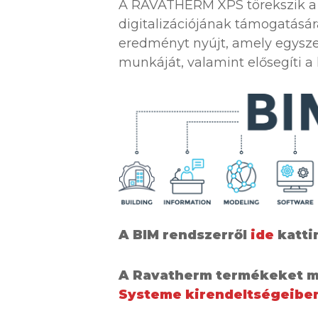
A RAVATHERM XPS törekszik a f
digitalizációjának támogatásár
eredményt nyújt, amely egyszer
munkáját, valamint elősegíti a
A BIM rendszerről
ide
katti
A Ravatherm termékeket m
Systeme kirendeltségeibe