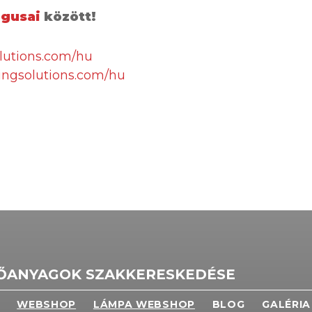
ógusai
között!
olutions.com/hu
dingsolutions.com/hu
TŐANYAGOK SZAKKERESKEDÉSE
WEBSHOP
LÁMPA WEBSHOP
BLOG
GALÉRIA