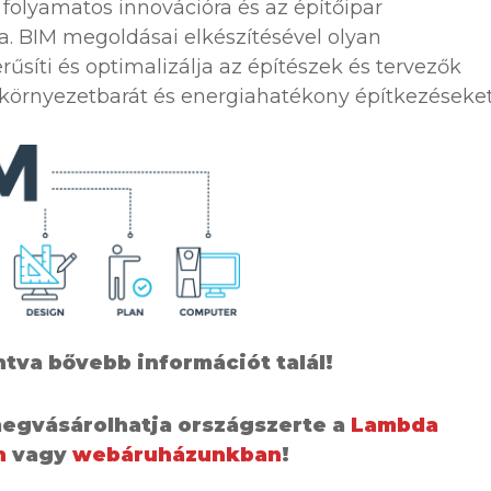
olyamatos innovációra és az építőipar
a. BIM megoldásai elkészítésével olyan
űsíti és optimalizálja az építészek és tervezők
 környezetbarát és energiahatékony építkezéseket
ntva bővebb információt talál!
egvásárolhatja országszerte a
Lambda
n
vagy
webáruházunkban
!