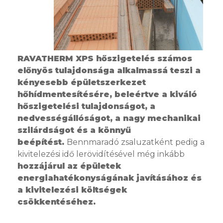
RAVATHERM XPS hőszigetelés számos
előnyös tulajdonsága alkalmassá teszi a
kényesebb épületszerkezet
hőhídmentesítésére, beleértve a kiváló
hőszigetelési tulajdonságot, a
nedvességállóságot, a nagy mechanikai
szilárdságot és a könnyű
beépítést.
Bennmaradó zsaluzatként pedig a
kivitelezési idő lerövidítésével még inkább
hozzájárul az épületek
energiahatékonyságának javításához és
a kivitelezési költségek
csökkentéséhez.