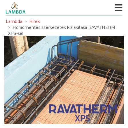
Lambda
Hírek
Hőhídmentes szerkezetek kialakítása RAVATHERM
XPS-sel