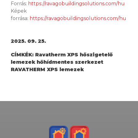
Forrás:
https://ravagobuildingsolutions.com/hu
Képek
forrása:
https://ravagobuildingsolutions.com/hu
2025. 09. 25.
CÍMKÉK:
Ravatherm XPS hőszigetelő
lemezek hőhídmentes szerkezet
RAVATHERM XPS lemezek