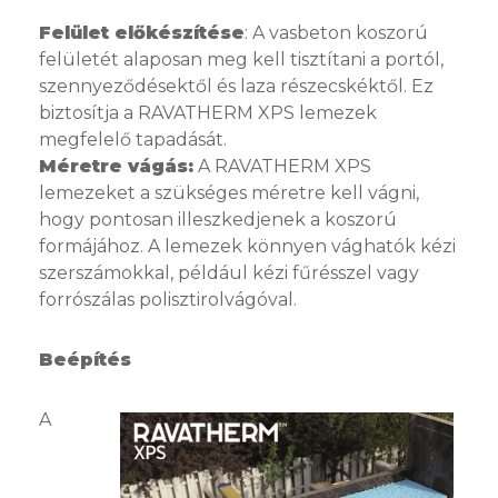
Felület előkészítése
: A vasbeton koszorú
felületét alaposan meg kell tisztítani a portól,
szennyeződésektől és laza részecskéktől. Ez
biztosítja a RAVATHERM XPS lemezek
megfelelő tapadását.
Méretre vágás:
A RAVATHERM XPS
lemezeket a szükséges méretre kell vágni,
hogy pontosan illeszkedjenek a koszorú
formájához. A lemezek könnyen vághatók kézi
szerszámokkal, például kézi fűrésszel vagy
forrószálas polisztirolvágóval.
Beépítés
A