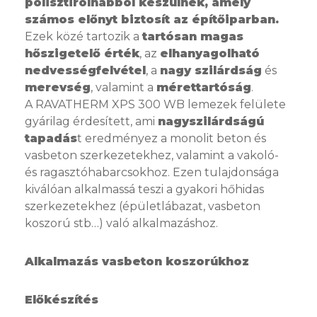
polisztirolhabból készülnek, amely
számos előnyt biztosít az építőiparban.
Ezek közé tartozik a
tartósan magas
hőszigetelő érték
, az
elhanyagolható
nedvességfelvétel
, a
nagy szilárdság
és
merevség
, valamint a
mérettartóság
.
A RAVATHERM XPS 300 WB lemezek felülete
gyárilag érdesített, ami
nagyszilárdságú
tapadás
t eredményez a monolit beton és
vasbeton szerkezetekhez, valamint a vakoló-
és ragasztóhabarcsokhoz. Ezen tulajdonsága
kiválóan alkalmassá teszi a gyakori hőhidas
szerkezetekhez (épületlábazat, vasbeton
koszorú stb…) való alkalmazáshoz.
Alkalmazás vasbeton koszorúkhoz
Előkészítés