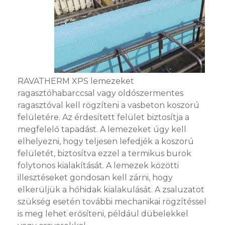
RAVATHERM XPS lemezeket
ragasztóhabarccsal vagy oldószermentes
ragasztóval kell rögzíteni a vasbeton koszorú
felületére. Az érdesített felület biztosítja a
megfelelő tapadást. A lemezeket úgy kell
elhelyezni, hogy teljesen lefedjék a koszorú
felületét, biztosítva ezzel a termikus burok
folytonos kialakítását. A lemezek közötti
illesztéseket gondosan kell zárni, hogy
elkerüljük a hőhidak kialakulását. A zsaluzatot
szükség esetén további mechanikai rögzítéssel
is meg lehet erősíteni, például dübelekkel