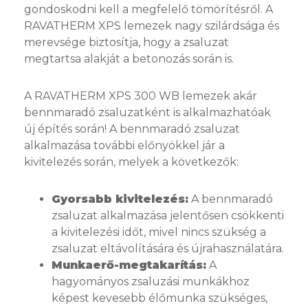
gondoskodni kell a megfelelő tömörítésről. A
RAVATHERM XPS lemezek nagy szilárdsága és
merevsége biztosítja, hogy a zsaluzat
megtartsa alakját a betonozás során is.
A RAVATHERM XPS 300 WB lemezek akár
bennmaradó zsaluzatként is alkalmazhatóak
új építés során! A bennmaradó zsaluzat
alkalmazása további előnyökkel jár a
kivitelezés során, melyek a következők:
Gyorsabb kivitelezés:
A bennmaradó
zsaluzat alkalmazása jelentősen csökkenti
a kivitelezési időt, mivel nincs szükség a
zsaluzat eltávolítására és újrahasználatára.
Munkaerő-megtakarítás:
A
hagyományos zsaluzási munkákhoz
képest kevesebb élőmunka szükséges,