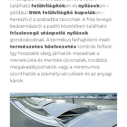
található
felülvilágítók
on és
nyílások
on –
például
RWA felülvilágító kupolák
on –
keresztül a szabadba távoznak. A friss levegő
beáramlásáról a padló közelében található
frisslevegő utánpotló nyílások
gondoskodnak. A termikus felhajtóerő miatt
természetes hőelvezetés
történik felfelé.
Így hosszabb ideig járhatók maradnak a
menekülési és mentési útvonalak, továbbá
megakadályozhatók vagy a minimumra
szoríthatók a személyi sérülések és az anyagi
károk.