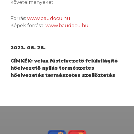
követelményeket.
Forrás:
www.baudocu.hu
Képek forrása:
www.baudocu.hu
2023. 06. 28.
CÍMKÉK:
velux füstelvezető felülvilágító
hőelvezető nyílás természetes
hőelvezetés természetes szellőztetés