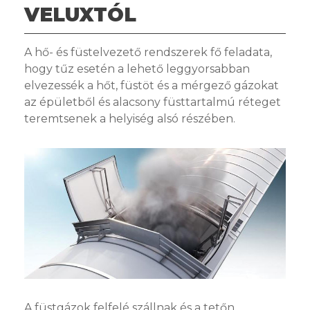
VELUXTÓL
A hő- és füstelvezető rendszerek fő feladata,
hogy tűz esetén a lehető leggyorsabban
elvezessék a hőt, füstöt és a mérgező gázokat
az épületből és alacsony füsttartalmú réteget
teremtsenek a helyiség alsó részében.
A füstgázok felfelé szállnak és a tetőn