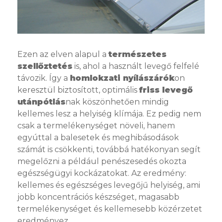
Ezen az elven alapul a
természetes
szellőztetés
is, ahol a használt levegő felfelé
távozik. Így a
homlokzati nyílászárók
on
keresztül biztosított, optimális
friss levegő
utánpótlás
nak köszönhetően mindig
kellemes lesz a helyiség klímája. Ez pedig nem
csak a termelékenységet növeli, hanem
egyúttal a balesetek és meghibásodások
számát is csökkenti, továbbá hatékonyan segít
megelőzni a például penészesedés okozta
egészségügyi kockázatokat. Az eredmény:
kellemes és egészséges levegőjű helyiség, ami
jobb koncentrációs készséget, magasabb
termelékenységet és kellemesebb közérzetet
eredményez.