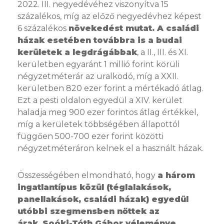
2022. III. negyedévéhez viszonyítva 15
százalékos, míg az előző negyedévhez képest
6 százalékos
növekedést mutat.
A családi
házak esetében továbbra is a budai
kerületek a legdrágábbak
, a II., III. és XI.
kerületben egyaránt 1 millió forint körüli
négyzetméterár az uralkodó, míg a XXII.
kerületben 820 ezer forint a mértékadó átlag.
Ezt a pesti oldalon egyedül a XIV. kerület
haladja meg 900 ezer forintos átlag értékkel,
míg a kerületek többségében állapottól
függően 500-700 ezer forint közötti
négyzetméteráron kelnek el a használt házak.
Összességében elmondható, hogy
a három
ingatlantípus közül (téglalakások,
panellakások, családi házak) egyedül
utóbbi szegmensben nőttek az
árak.
Soóki-Tóth Gábor véleménye