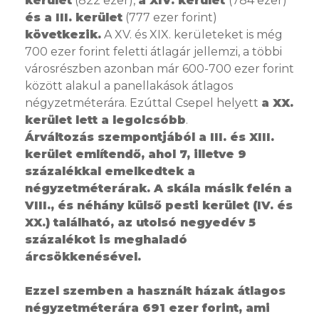
kerület
(822 ezer),
a XIV. kerület
(784 ezer)
és a III. kerület
(777 ezer forint)
következik.
A XV. és XIX. kerületeket is még
700 ezer forint feletti átlagár jellemzi, a többi
városrészben azonban már 600-700 ezer forint
között alakul a panellakások átlagos
négyzetméterára. Ezúttal Csepel helyett
a XX.
kerület lett a legolcsóbb
.
Árváltozás szempontjából a III. és XIII.
kerület említendő, ahol 7, illetve 9
százalékkal emelkedtek a
négyzetméterárak. A skála másik felén a
VIII., és néhány külső pesti kerület (IV. és
XX.) található, az utolsó negyedév 5
százalékot is meghaladó
árcsökkenésével.
Ezzel szemben a használt házak átlagos
négyzetméterára 691 ezer forint, ami