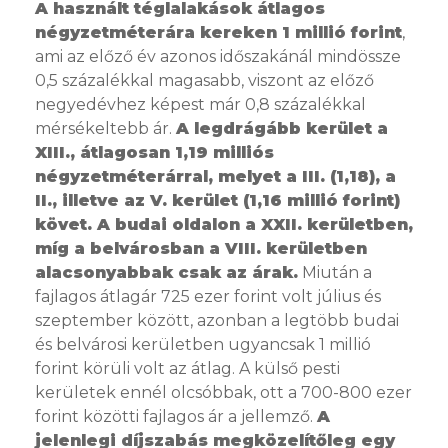
A használt téglalakások átlagos
négyzetméterára kereken 1 millió forint
,
ami az előző év azonos időszakánál mindössze
0,5 százalékkal magasabb, viszont az előző
negyedévhez képest már 0,8 százalékkal
mérsékeltebb ár.
A legdrágább kerület a
XIII., átlagosan 1,19 milliós
négyzetméterárral, melyet a III. (1,18), a
II., illetve az V. kerület (1,16 millió forint)
követ. A budai oldalon a XXII. kerületben,
míg a belvárosban a VIII. kerületben
alacsonyabbak csak az árak.
Miután a
fajlagos átlagár 725 ezer forint volt július és
szeptember között, azonban a legtöbb budai
és belvárosi kerületben ugyancsak 1 millió
forint körüli volt az átlag. A külső pesti
kerületek ennél olcsóbbak, ott a 700-800 ezer
forint közötti fajlagos ár a jellemző.
A
jelenlegi díjszabás megközelítőleg egy