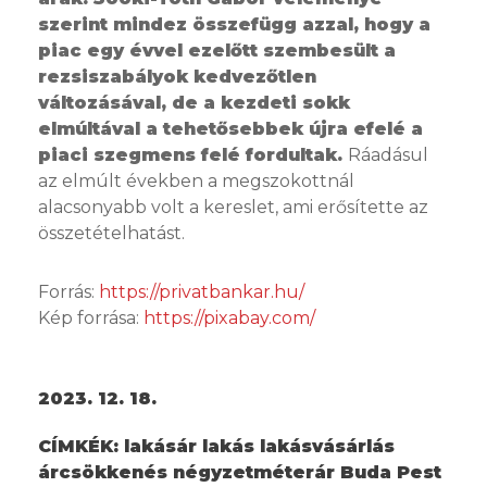
szerint mindez összefügg azzal, hogy a
piac egy évvel ezelőtt szembesült a
rezsiszabályok kedvezőtlen
változásával, de a kezdeti sokk
elmúltával a tehetősebbek újra efelé a
piaci szegmens felé fordultak.
Ráadásul
az elmúlt években a megszokottnál
alacsonyabb volt a kereslet, ami erősítette az
összetételhatást.
Forrás:
https://privatbankar.hu/
Kép forrása:
https://pixabay.com/
2023. 12. 18.
CÍMKÉK:
lakásár lakás lakásvásárlás
árcsökkenés négyzetméterár Buda Pest