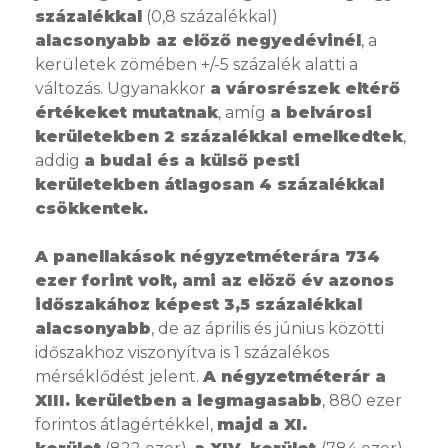
százalékkal
(0,8 százalékkal)
alacsonyabb az előző negyedévinél
, a
kerületek zömében +/-5 százalék alatti a
változás. Ugyanakkor
a városrészek eltérő
értékeket mutatnak
, amíg
a belvárosi
kerületekben 2 százalékkal emelkedtek
,
addig
a budai és a külső pesti
kerületekben átlagosan 4 százalékkal
csökkentek.
A panellakások négyzetméterára 734
ezer forint volt, ami az előző év azonos
időszakához képest 3,5 százalékkal
alacsonyabb
, de az április és június közötti
időszakhoz viszonyítva is 1 százalékos
mérséklődést jelent.
A négyzetméterár a
XIII. kerületben a legmagasabb
, 880 ezer
forintos átlagértékkel,
majd a XI.