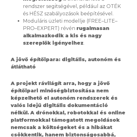
rendszer segı́tségével, például az OTÉK
és HÉSZ szabályozások beépítésével.
Moduláris üzleti modellje (FREE–LITE–
PRO–EXPERT) révén
rugalmasan
alkalmazkodik a kis és nagy
szereplők igényeihez
.
A jövő építőipara: digitális, autonóm és
átlátható
A projekt rávilágít arra, hogy a jövő
építőipari minőségbiztosítása nem
képzelhető el autonóm rendszerek és
valós idejű digitális dokumentáció
nélkül.
A drónokkal, robotokkal és online
platformokkal támogatott megoldások
nemcsak a költségeket és a hibákat
csökkentik, hanem biztonságosabbá,