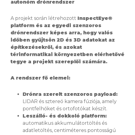
autonóm drónrendszer
A projekt során létrehozott
InspectEye®
platform és az egyedi szenzoros
drónrendszer képes arra, hogy valós
időben gyűjtsön 2D és 3D adatokat az
építkezésekről, és azokat
térinformatikai környezetben elérhetővé
tegye a projekt szereplői számára.
A rendszer fő elemei:
Drónra szerelt szenzoros payload:
LIDAR és sztereó kamera fúziója, amely
pontfelhőket és ortofotókat készít.
Leszálló- és dokkoló platform:
automatikus akkumulátortöltés és
adatletöltés, centiméteres pontosságú