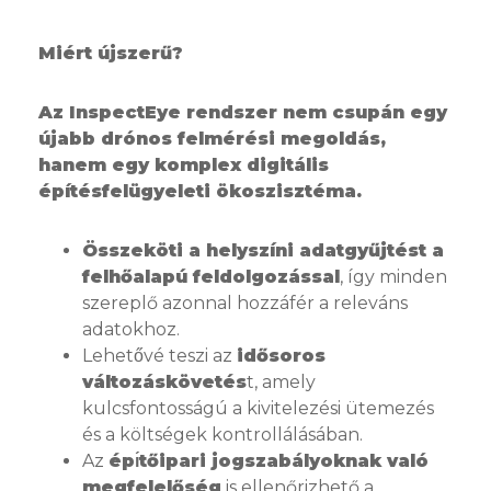
Miért újszerű?
Az InspectEye rendszer nem csupán egy
újabb drónos felmérési megoldás,
hanem egy komplex digitális
építésfelügyeleti ökoszisztéma.
Összeköti a helyszíni adatgyűjtést a
felhőalapú feldolgozással
, így minden
szereplő azonnal hozzáfér a releváns
adatokhoz.
Lehetővé teszi az
idősoros
változáskövetés
t, amely
kulcsfontosságú a kivitelezési ütemezés
és a költségek kontrollálásában.
Az
épı́tőipari jogszabályoknak való
megfelelőség
is ellenőrizhető a