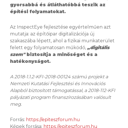
gyorsabbá és átláthatóbbá teszik az
építési folyamatokat.
Az InspectEye fejlesztése egyértelműen azt
mutatja: az építőipar digitalizációja új
szakaszába lépett, ahol a fizikai munkaterület
felett egy folyamatosan működő,
„digitális
szem"
biztosítja a minőséget és a
hatékonyságot.
A 2018-1.1.2-KFI-2018-00124 számú projekt a
Nemzeti Kutatási Fejlesztési és Innovációs
Alapból biztosított támogatással, a 2018-112-KFI
pályázati program finanszírozásában valósult
meg.
Forrás:
https://epiteszforum.hu
Képek forrása:
https://epiteszforum.hu