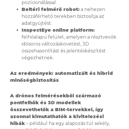
pozícionálással.
Beltéri felmérő robot:
a nehezen
hozzáférhető terekben biztosítja az
adatgyűjtést.
InspectEye online platform:
felhőalapú felület, amelyen a résztvevők
idősoros változáskövetést, 3D
összehasonlítást és jelentéskészítést
végezhetnek.
Az eredmények: automatizált és hibrid
minőségbiztosítás
A drónos felmérésekből származó
pontfelhők és 3D modellek
összevethetők a BIM-tervekkel, így
azonnal kimutathatók a kivitelezési
hibák
– például ha egy alapozás túl sekély,