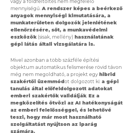
vagy a földfeltöltés nem megfelelő
mennyiségű.
A rendszer képes a beérkező
anyagok mennyiségi kimutatására, a
munkaterületen dolgozók jelenlétének
ellenőrzésére, sőt, a munkavédelmi
eszközök
(sisak, mellény)
használatának
gépi látás általi vizsgálatára is.
Mivel azonban a több százféle építési
objektum automatikus felismerése rövid távon
még nem megoldható, a projekt egy
hibrid
szakértői üzemmód
ot dolgozott ki:
a gépi
tanulás által előfeldolgozott adatokat
emberi szakértők validálják
.
Ez a
megközelítés ötvözi az AI hatékonyságát
az emberi felelősséggel, és lehetővé
teszi, hogy már most használható
szolgáltatást nyújtson az iparág
számára.