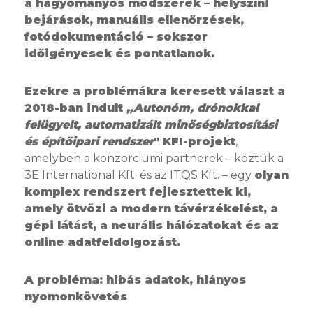
a hagyományos módszerek – helyszíni
bejárások, manuális ellenőrzések,
fotódokumentáció – sokszor
időigényesek és pontatlanok.
Ezekre a problémákra keresett választ a
2018-ban indult
„Autonóm, drónokkal
felügyelt, automatizált minőségbiztosítási
és építőipari rendszer
" KFI-projekt
,
amelyben a konzorciumi partnerek – köztük a
3E International Kft. és az ITQS Kft. – egy
olyan
komplex rendszert fejlesztettek ki,
amely ötvözi a modern távérzékelést, a
gépi látást, a neurális hálózatokat és az
online adatfeldolgozást.
A probléma: hibás adatok, hiányos
nyomonkövetés