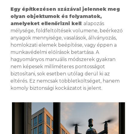
Egy építkezésen százával jelennek meg
olyan objektumok és folyamatok,
amelyeket ellenőrizni kell
: alapozás
mélysége, földfeltöltések volumene, beérkező
anyagok mennyisége, vasalások, állványozás,
homlokzati elemek beépítése, vagy éppen a
munkavédelmi előírások betartása. A
hagyományos manuális módszerek gyakran
nem képesek milliméteres pontosságot
biztosítani, sok esetben utólag derül ki az
eltérés. Ez nemcsak többletköltséget, hanem
komoly biztonsági kockázatot is jelent.