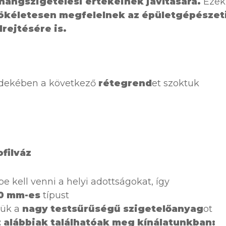
 hangszigetelési értékeinek javítására.
Ezek
ökéletesen megfelelnek az épületgépészet
rejtésére is.
érdekében a következő
rétegrend
et szoktuk
filváz
 kell venni a helyi adottságokat, így
00 mm-es
típust
zük a
nagy testsűrűségű szigetelőanyag
ot
z alábbiak találhatóak meg kínálatunkban: