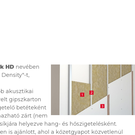
ck HD
nevében
 Density"-t,
b akusztikai
elt gipszkarton
getelő betéteként
mazható zárt (nem
síkjára helyezve hang- és hőszigetelésként.
n is ajánlott, ahol a kőzetgyapot közvetlenül