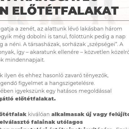
N ELŐTÉTFALAKAT
gatja a zenét, az alattunk lévő lakásban három
egyik még dobolni is tanul, fölöttünk pedig a nap
 a néni. A társasházak, sorházak „szépségei”. A
nyak, így – akaratunk ellenére – közvetlen közelrő
kók mindennapjait.
k ilyen és ehhez hasonló zavaró tényezők,
endő figyelmet a hangszigetelésre.
zében igyekszünk egy hatásos megoldással
átló előtétfalakat.
őtétfalak
kiválóan
alkalmasak új vagy felújít
elválasztó falainak utólagos