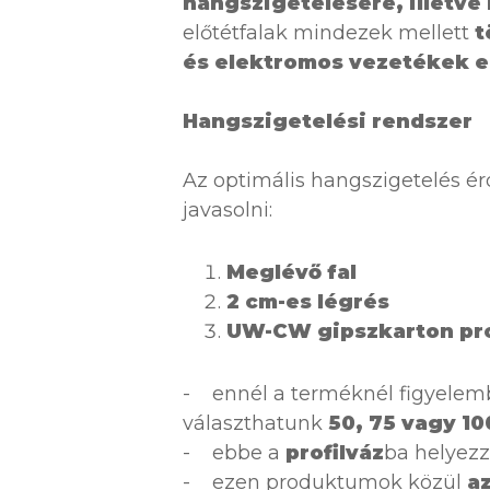
hangszigetelésére, illetve
előtétfalak mindezek mellett
t
és elektromos vezetékek el
Hangszigetelési rendszer
Az optimális hangszigetelés 
javasolni:
Meglévő fal
2 cm-es légrés
UW-CW gipszkarton pro
- ennél a terméknél figyelembe
választhatunk
50, 75 vagy 1
- ebbe a
profilváz
ba helyez
- ezen produktumok közül
a