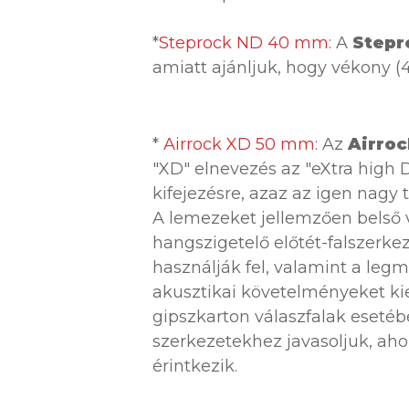
*
Steprock ND 40 mm
: A
Stepr
amiatt ajánljuk, hogy vékony 
*
Airrock XD 50 mm
: Az
Airroc
"XD" elnevezés az "eXtra high 
kifejezésre, azaz az igen nagy 
A lemezeket jellemzően belső 
hangszigetelő előtét-falszerke
használják fel, valamint a le
akusztikai követelményeket kie
gipszkarton válaszfalak esetéb
szerkezetekhez javasoljuk, aho
érintkezik.