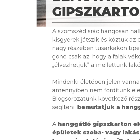
GIPSZKARTO
A szomszéd srác hangosan hall
kisgyerek játszik és köztük az 
nagy részében tűsarkakon tipeg
gond csak az, hogy a falak véko
„élvezhetjük” a mellettünk la
Mindenki életében jelen vanna
amennyiben nem fordítunk eleg
Blogsorozatunk következő rés
segíteni:
bemutatjuk a hangg
A
hanggátló gipszkarton el
épületek szoba- vagy lakás