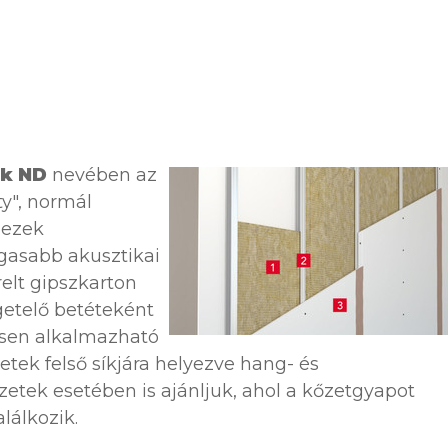
ck ND
nevében az
ty", normál
mezek
gasabb akusztikai
elt gipszkarton
getelő betéteként
esen alkalmazható
etek felső síkjára helyezve hang- és
zetek esetében is ajánljuk, ahol a kőzetgyapot
lálkozik.