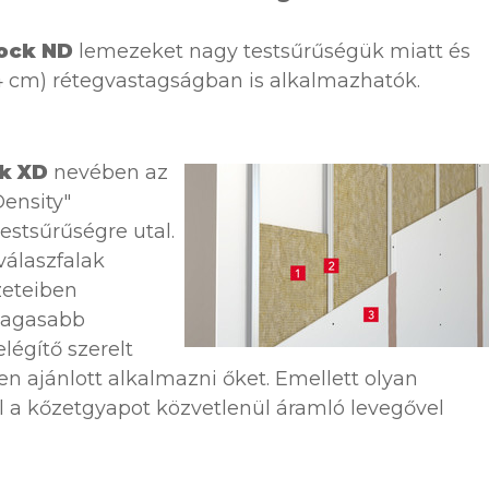
ock ND
lemezeket nagy testsűrűségük miatt és
(4 cm) rétegvastagságban is alkalmazhatók.
k XD
nevében az
Density"
testsűrűségre utal.
válaszfalak
zeteiben
gmagasabb
légítő szerelt
en ajánlott alkalmazni őket. Emellett olyan
l a kőzetgyapot közvetlenül áramló levegővel