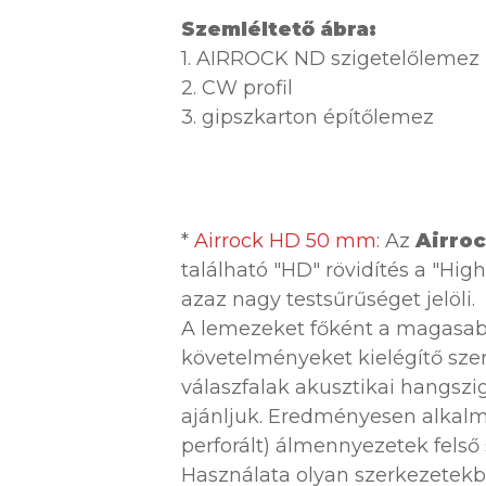
Szemléltető ábra:
1. AIRROCK ND szigetelőlemez
2. CW profil
3. gipszkarton építőlemez
*
Airrock HD 50 mm
: Az
Airro
található "HD" rövidítés a "High
azaz nagy testsűrűséget jelöli.
A lemezeket főként a magasab
követelményeket kielégítő szer
válaszfalak akusztikai hangszi
ajánljuk. Eredményesen alkal
perforált) álmennyezetek felső 
Használata olyan szerkezetekbe