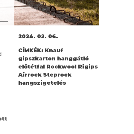
2024. 02. 06.
CÍMKÉK:
Knauf
l
gipszkarton hanggátló
előtétfal Rockwool Rigips
Airrock Steprock
hangszigetelés
ott