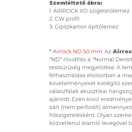
Szemléltető ábra:
1. AIRROCK XD szigetelőlemez
2. CW profil
3. Gipszkarton építőlemez
*
Airrock ND 50 mm:
Az
Airro
"ND" rövidítés a "Normal Densi
testsűrűség megjelölése. A le
felhasználása elsősorban a ma
követelményeket kielégítő szer
válaszfalak akusztikai hangszi
ajánlott. Ezen kívül eredmény
zárt (nem perforált) álmennyez
hőszigetelésként. Olyan szerke
közvetlenül áramló levegővel ta