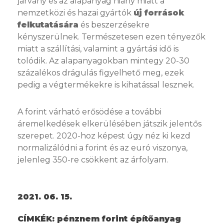
járvány és az alapanyag hiány miatt a
nemzetközi és hazai gyártók
új források
felkutatására
és beszerzésekre
kényszerülnek. Természetesen ezen tényezők
miatt a szállítási, valamint a gyártási idő is
tolódik. Az alapanyagokban mintegy 20-30
százalékos drágulás figyelhető meg, ezek
pedig a végtermékekre is kihatással lesznek.
A forint várható erősödése a további
áremelkedések elkerülésében játszik jelentős
szerepet. 2020-hoz képest úgy néz ki kezd
normalizálódni a forint és az euró viszonya,
jelenleg 350-re csökkent az árfolyam.
2021. 06. 15.
CÍMKÉK:
pénznem forint építőanyag