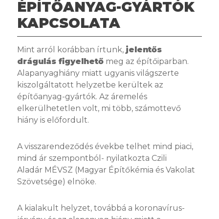
ÉPÍTŐANYAG-GYÁRTÓK
KAPCSOLATA
Mint arról korábban írtunk,
jelentős
drágulás figyelhető
meg az építőiparban.
Alapanyaghiány miatt ugyanis világszerte
kiszolgáltatott helyzetbe kerültek az
építőanyag-gyártók. Az áremelés
elkerülhetetlen volt, mi több, számottevő
hiány is előfordult.
A visszarendeződés évekbe telhet mind piaci,
mind ár szempontból- nyilatkozta Czili
Aladár MÉVSZ (Magyar Építőkémia és Vakolat
Szövetsége) elnöke.
A kialakult helyzet, továbbá a koronavírus-