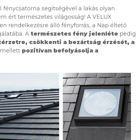
 fénycsatorna segítségével a lakás olyan
em ért természetes világosság! A VELUX
n rendelkezésre álló fényforrás, a Nap éltető
lgálatába. A
természetes fény jelenléte
pedig
zérzetre, csökkenti a bezártság érzését, a
mellett
pozitívan befolyásolja a