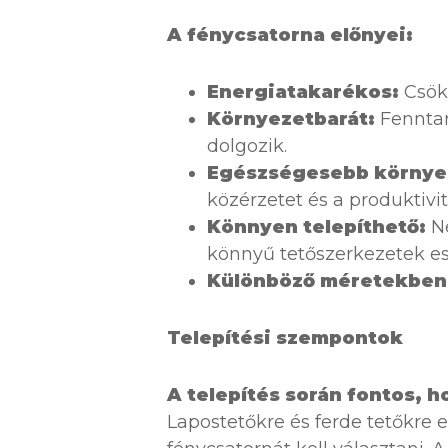
A fénycsatorna előnyei:
Energiatakarékos:
Csökk
Környezetbarát:
Fenntar
dolgozik.
Egészségesebb környez
közérzetet és a produktivit
Könnyen telepíthető:
Né
könnyű tetőszerkezetek es
Különböző méretekben
Telepítési szempontok
A telepítés során fontos, h
Lapostetőkre és ferde tetőkre 