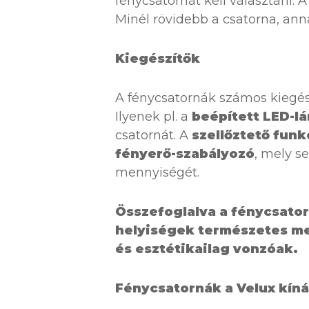
fénycsatornát kell választani. 
Minél rövidebb a csatorna, ann
Kiegészítők
A fénycsatornák számos kiegés
Ilyenek pl. a
beépített LED-l
csatornát. A
szellőztető funk
fényerő-szabályozó
, mely s
mennyiségét.
Összefoglalva a fénycsato
helyiségek természetes me
és esztétikailag vonzóak.
Fénycsatornák a Velux kín