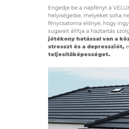
Engedje be a napfényt a VELUX
helyiségeibe, melyeket soha n
fénycsatorna előnye, hogy ingye
sugarait állítja a háztartás szo
jótékony hatással van a kö
stresszt és a depressziót,
e
teljesítőképességet.