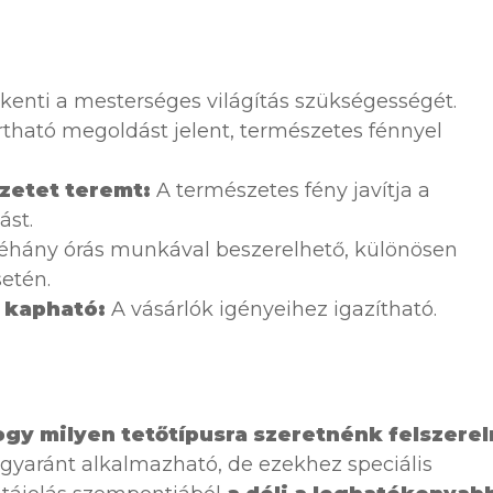
enti a mesterséges világítás szükségességét.
tható megoldást jelent, természetes fénnyel
etet teremt:
A természetes fény javítja a
ást.
hány órás munkával beszerelhető, különösen
etén.
 kapható:
A vásárlók igényeihez igazítható.
ogy milyen tetőtípusra szeretnénk felszerel
egyaránt alkalmazható, de ezekhez speciális