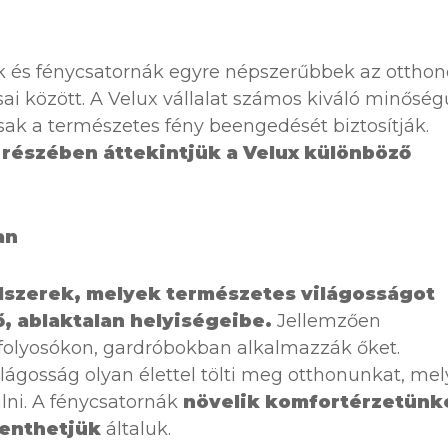
olák és fénycsatornák egyre népszerűbbek az ottho
sai között. A Velux vállalat számos kiváló minőség
ak a természetes fény beengedését biztosítják.
részében áttekintjük a Velux különböző
an
dszerek, melyek természetes világosságot
ő, ablaktalan helyiségeibe.
Jellemzően
folyosókon, gardróbokban alkalmazzák őket.
lágosság olyan élettel tölti meg otthonunkat, mel
ni. A fénycsatornák
növelik komfortérzetünk
kenthetjük
általuk.