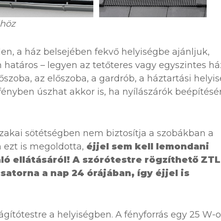
őhöz
n, a ház belsejében fekvő helyiségbe ajánljuk,
 határos – legyen az tetőteres vagy egyszintes há
szoba, az előszoba, a gardrób, a háztartási helyi
ényben úszhat akkor is, ha nyílászárók beépítésé
szakai sötétségben nem biztosítja a szobákban a
 ezt is megoldotta,
éjjel sem kell lemondani
ó ellátásáról! A szórótestre rögzíthető ZTL
atorna a nap 24 órájában, így éjjel is
ágítótestre a helyiségben. A fényforrás egy 25 W-o