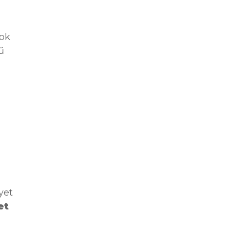
nok
ű
yet
et