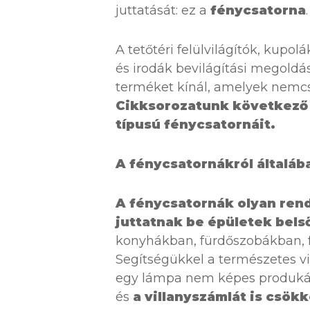
juttatását: ez a
fénycsatorna
.
A tetőtéri felülvilágítók, kup
és irodák bevilágítási megoldá
terméket kínál, amelyek nemcs
Cikksorozatunk következő 
típusú fénycsatornáit.
A fénycsatornákról általáb
A fénycsatornák olyan ren
juttatnak be épületek bels
konyhákban, fürdőszobákban, 
Segítségükkel a természetes vi
egy lámpa nem képes produkál
és
a villanyszámlát is csök