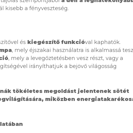
A tájolás szempontjából
a déli a leghatékonyab
ál kisebb a fényveszteség.
zítővel és
kiegészítő funkció
val kaphatók.
ámpa
, mely éjszakai használatra is alkalmassá tesz
ció
, mely a levegőztetésben vesz részt, vagy a
egítségével irányíthatjuk a bejövő világosság
rnák tökéletes megoldást jelentenek sötét
gvilágítására, miközben energiatakarékos
álatában