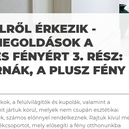
LRŐL ÉRKEZIK -
MEGOLDÁSOK A
 FÉNYÉRT 3. RÉSZ:
NÁK, A PLUSZ FÉNY
ok, a felülvilágítók és kupolák, valamint a
it jártuk körül, melyek nem csupán esztétikai
, számos előnnyel rendelkeznek. Rajtuk kívül m
kcsoportot, mely elősegíti a fény otthonunkba