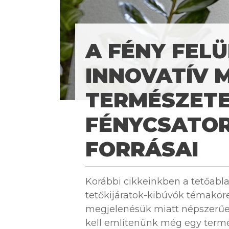
A FÉNY FELÜ
INNOVATÍV 
TERMÉSZETES
FÉNYCSATOR
FORRÁSAI
Korábbi cikkeinkben a tetőablak
tetőkijáratok-kibúvók témaköre
megjelenésük miatt népszerűek
kell említenünk még egy termé