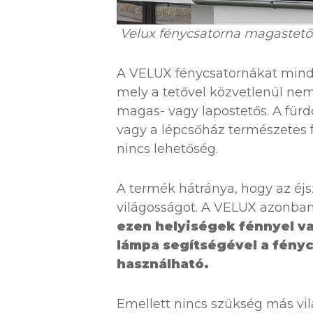
Velux fénycsatorna magastet
A VELUX fénycsatornákat minde
mely a tetővel közvetlenül nem
magas- vagy lapostetős. A fürdő
vagy a lépcsőház természetes f
nincs lehetőség.
A termék hátránya, hogy az éj
világosságot. A VELUX azonban
ezen helyiségek fénnyel val
lámpa segítségével a fénycs
használható.
Emellett nincs szükség más vil