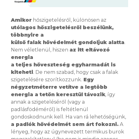
Amikor
hőszigetelésről, különösen az
utólagos hőszigetelésről beszélünk,
többnyire a
külső falak hővédelmét gondoljuk alatta
.
Nem véletlenül, hiszen
az itt eltávozó
energia
a teljes hőveszteség egyharmadát is
kiteheti
. De nem szabad, hogy csak a falak
szigetelésére szorítkozzunk.
Egy
négyzetméterre vetítve a legtöbb
energia a tetőn keresztül távozik
, így
annak a szigeteléséről (vagy a
padlásfödéméről) is feltétlenül
gondoskodnunk kell. Ha van rá lehetőségünk,
a padlók hővédelmét sem árt fokozni.
A
lényeg, hogy az úgynevezett termikus burok