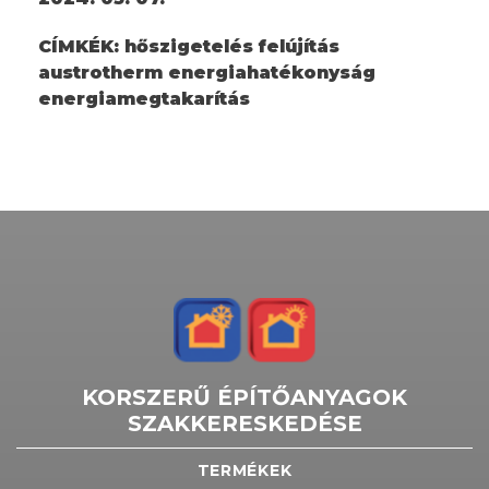
CÍMKÉK:
hőszigetelés felújítás
austrotherm energiahatékonyság
energiamegtakarítás
KORSZERŰ ÉPÍTŐANYAGOK
SZAKKERESKEDÉSE
TERMÉKEK