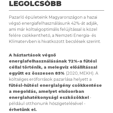
LEGOLCSÓBB
Pazarló épületeink Magyarországon a hazai
végső energiafelhasználásunk 42%-át adják,
ami már költségoptimális felújítással is közel
felére csökkenthető, a Nemzeti Energia- és
Klímatervben is hivatkozott becslések szerint.
A háztartások végső
energiafelhasználásának 72%-a fűtési
céllal történik, a melegvíz előállítással
együtt ez összesen 85%
(2020, MEKH). A
költséges erőforrások pazarlása helyett a
fűtési-hűtési energiaigény csökkentése
a megoldás, amelyet elsősorban
energiahatékonysági eszközökkel
-
például otthonunk hőszigetelésével -
érhetünk el.