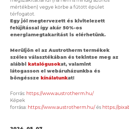
megszakítatlanul (ha nem is mindig azonos
mértékben) vegye körbe a fűtött épület
térfogatot.
Egy jól megtervezett és kivitelezett
felújítással így akár 50%-os
energiamegtakarítást is elérhetünk.
Merüljön el az Austrotherm termékek
széles választékában és tekintse meg az
alábbi
katalógusok
at, valamint
látogasson el webáruházunkba és
böngéssze
kínálatunk
at!
Forrás:
https://www.austrotherm.hu/
Képek
forrása:
https://www.austrotherm.hu/
és
https://pix
2024. 05. 07.