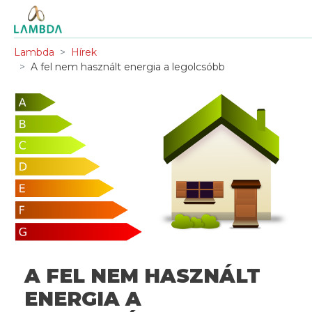
Lambda
Hírek
A fel nem használt energia a legolcsóbb
A FEL NEM HASZNÁLT
ENERGIA A