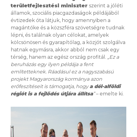
területfejlesztési miniszter
szerint a jóléti
államok, szociális piacgazdaságok példájából
évtizedek óta látjuk, hogy amennyiben a
magántőke és a közszféra szövetségre tudnak
lépni, és találnak olyan célokat, amelyek
kölcsönösen és gyarapítólag, a közjót szolgálva
hatnak egymásra, akkor abból nem csak egy
térség, hanem az egész ország profitál.
„Ez a
beruházás egy ilyen példája a fent
említetteknek. Ráadásul ez a nagyszabású
projekt Magyarország kormánya azon
erőfeszítéseit is támogatja, hogy
a dél-alföldi
régiót is a fejlődés útjára állítsa
”
– emelte ki.