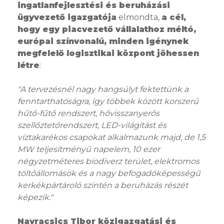
ingatlanfejlesztési és beruházási
ügyvezető igazgatója
elmondta,
a cél,
hogy egy piacvezető vállalathoz méltó,
európai színvonalú, minden igénynek
megfelelő logisztikai központ jöhessen
létre
:
"A tervezésnél nagy hangsúlyt fektettünk a
fenntarthatóságra, így többek között korszerű
hűtő-fűtő rendszert, hővisszanyerős
szellőztetőrendszert, LED-világítást és
víztakarékos csapokat alkalmazunk majd, de 1,5
MW teljesítményű napelem, 10 ezer
négyzetméteres biodiverz terület, elektromos
töltőállomások és a nagy befogadóképességű
kerkékpártároló szintén a beruházás részét
képezik."
Navracsics Tibor közigazgatási és