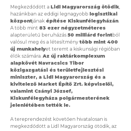
Megkezdődött a
Lidl Magyarország
ötödik
,
hazánkban az eddigi legnagyobb
logisztikai
központ
jának
építése Kiskunfélegyházán
.
A több mint
83 ezer négyzetméteres
alapterületű beruházás
50 milliárd forint
ból
valósul meg és a létesítmény
több mint 400
új munkahely
et teremt a kiskunsági régióban
élők számára.
Az új raktárkomplexum
alapkövét Navracsics Tibor
közigazgatási és területfejlesztési
miniszter, a Lidl Magyarország és a
kivitelező Market Építő Zrt. képviselői,
valamint Csányi József,
Kiskunfélegyháza polgármesterének
jelenlétében tették le.
A tereprendezést követően hivatalosan is
megkezdődött a Lidl Magyarország ötödik, az