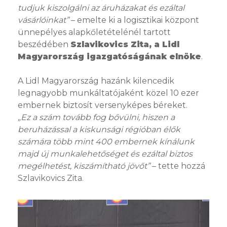
tudjuk kiszolgálni az áruházakat és ezáltal
vásárlóinkat”
– emelte ki a logisztikai központ
ünnepélyes alapkőletételénél tartott
beszédében
Szlavikovics Zita, a Lidl
Magyarország igazgatóságának elnöke
.
A Lidl Magyarország hazánk kilencedik
legnagyobb munkáltatójaként közel 10 ezer
embernek biztosít versenyképes béreket.
„Ez a szám tovább fog bővülni, hiszen a
beruházással a kiskunsági régióban élők
számára több mint 400 embernek kínálunk
majd új munkalehetőséget és ezáltal biztos
megélhetést, kiszámítható jövőt”
– tette hozzá
Szlavikovics Zita.