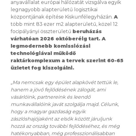
anyavállalat európai hálózatát vizsgálva egyik
legnagyobb alapterületű logisztikai
központjának építése Kiskunfélegyházán.
A
több mint 83 ezer m2 alapterületű, közel 12
focipályányi összterületű
beruházás
várhatóan 2026 októberéig tart. A
legmodernebb komissiózási
technológiával működő
raktárkomplexum a tervek szerint 60-65
üzletet fog kiszolgálni.
„Ma nemcsak egy épület alapkövét tettük le,
hanem a jövő fejlődésének zálogát, ami
vásárlóink, partnereink és leendő
munkavállalóink javát szolgálja majd. Célunk,
hogy a magyar gazdaság egyik
zászlóshajójaként az elsők között járuljunk
hozzá az ország további fejlődéséhez, és még
hatékonyabban, még professzionálisabban