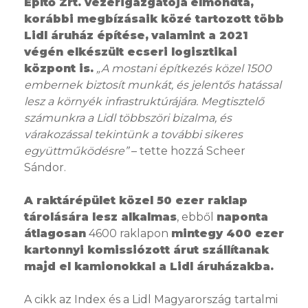
Építő Zrt. vezérigazgatója
elmondta,
korábbi megbízásaik közé tartozott több
Lidl áruház építése,
valamint a 2021
végén elkészült ecseri logisztikai
központ is.
„A mostani építkezés közel 1500
embernek biztosít munkát, és jelentős hatással
lesz a környék infrastruktúrájára. Megtisztelő
számunkra a Lidl többszöri bizalma, és
várakozással tekintünk a további sikeres
együttműködésre”
– tette hozzá Scheer
Sándor.
A raktárépület közel 50 ezer raklap
tárolására lesz alkalmas
, ebből
naponta
átlagosan
4600 raklapon
mintegy 400 ezer
kartonnyi komissiózott árut szállítanak
majd el kamionokkal a Lidl áruházakba.
A cikk az Index és a Lidl Magyarország tartalmi