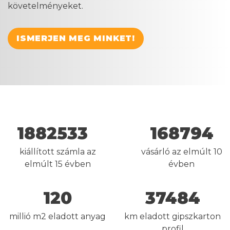
követelményeket.
ISMERJEN MEG MINKET!
1882533
168794
kiállított számla az
vásárló az elmúlt 10
elmúlt 15 évben
évben
120
37484
millió m2 eladott anyag
km eladott gipszkarton
profil